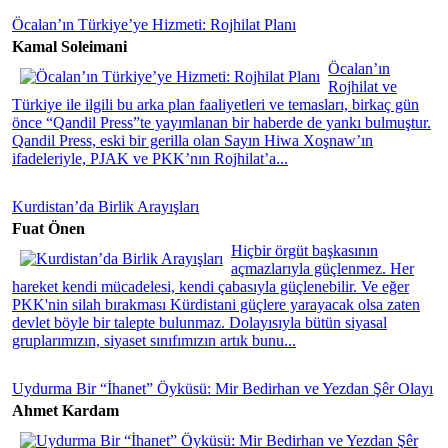
Öcalan’ın Türkiye’ye Hizmeti: Rojhilat Planı
Kamal Soleimani
Öcalan’ın
Rojhilat ve
Türkiye ile ilgili bu arka plan faaliyetleri ve temasları, birkaç gün
önce “Qandil Press”te yayımlanan bir haberde de yankı bulmuştur.
Qandil Press, eski bir gerilla olan Sayın Hiwa Xoşnaw’ın
ifadeleriyle, PJAK ve PKK’nın Rojhilat’a...
Kurdistan’da Birlik Arayışları
Fuat Önen
Hiçbir örgüt başkasının
açmazlarıyla güçlenmez. Her
hareket kendi mücadelesi, kendi çabasıyla güçlenebilir. Ve eğer
PKK'nin silah bırakması Kürdistani güçlere yarayacak olsa zaten
devlet böyle bir talepte bulunmaz. Dolayısıyla bütün siyasal
gruplarımızın, siyaset sınıfımızın artık bunu...
Uydurma Bir “İhanet” Öyküsü: Mir Bedirhan ve Yezdan Şêr Olayı
Ahmet Kardam