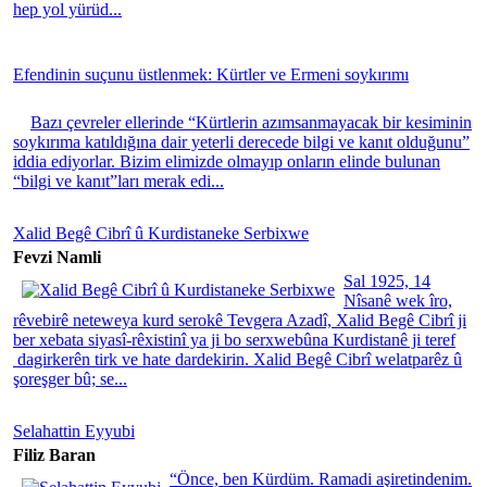
hep yol yürüd...
Efendinin suçunu üstlenmek: Kürtler ve Ermeni soykırımı
Bazı çevreler ellerinde “Kürtlerin azımsanmayacak bir kesiminin
soykırıma katıldığına dair yeterli derecede bilgi ve kanıt olduğunu”
iddia ediyorlar. Bizim elimizde olmayıp onların elinde bulunan
“bilgi ve kanıt”ları merak edi...
Xalid Begê Cibrî û Kurdistaneke Serbixwe
Fevzi Namli
Sal 1925, 14
Nîsanê wek îro,
rêvebirê neteweya kurd serokê Tevgera Azadî, Xalid Begê Cibrî ji
ber xebata siyasî-rêxistinî ya ji bo serxwebûna Kurdistanê ji teref
dagirkerên tirk ve hate dardekirin. Xalid Begê Cibrî welatparêz û
şoreşger bû; se...
Selahattin Eyyubi
Filiz Baran
“Önce, ben Kürdüm. Ramadi aşiretindenim.