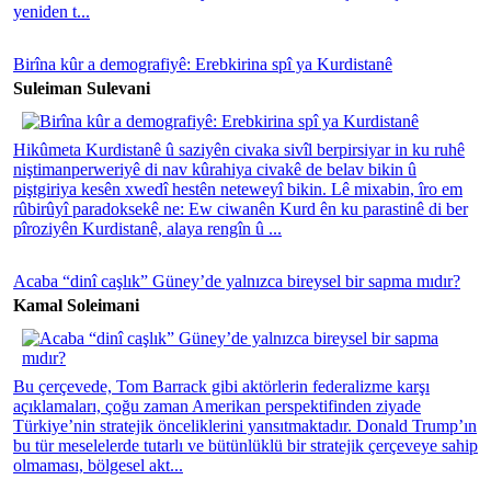
yeniden t...
Birîna kûr a demografiyê: Erebkirina spî ya Kurdistanê
Suleiman Sulevani
Hikûmeta Kurdistanê û saziyên civaka sivîl berpirsiyar in ku ruhê
niştimanperweriyê di nav kûrahiya civakê de belav bikin û
piştgiriya kesên xwedî hestên neteweyî bikin. Lê mixabin, îro em
rûbirûyî paradoksekê ne: Ew ciwanên Kurd ên ku parastinê di ber
pîroziyên Kurdistanê, alaya rengîn û ...
Acaba “dinî caşlık” Güney’de yalnızca bireysel bir sapma mıdır?
Kamal Soleimani
Bu çerçevede, Tom Barrack gibi aktörlerin federalizme karşı
açıklamaları, çoğu zaman Amerikan perspektifinden ziyade
Türkiye’nin stratejik önceliklerini yansıtmaktadır. Donald Trump’ın
bu tür meselelerde tutarlı ve bütünlüklü bir stratejik çerçeveye sahip
olmaması, bölgesel akt...