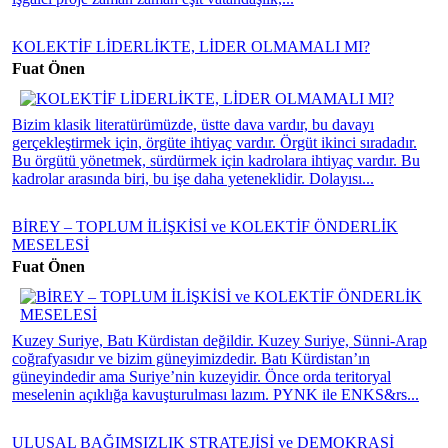
KOLEKTİF LİDERLİKTE, LİDER OLMAMALI MI?
Fuat Önen
Bizim klasik literatürümüzde, üstte dava vardır, bu davayı
gerçekleştirmek için, örgüte ihtiyaç vardır. Örgüt ikinci sıradadır.
Bu örgütü yönetmek, sürdürmek için kadrolara ihtiyaç vardır. Bu
kadrolar arasında biri, bu işe daha yeteneklidir. Dolayısı...
BİREY – TOPLUM İLİŞKİSİ ve KOLEKTİF ÖNDERLİK
MESELESİ
Fuat Önen
Kuzey Suriye, Batı Kürdistan değildir. Kuzey Suriye, Sünni-Arap
coğrafyasıdır ve bizim güneyimizdedir. Batı Kürdistan’ın
güneyindedir ama Suriye’nin kuzeyidir. Önce orda teritoryal
meselenin açıklığa kavuşturulması lazım. PYNK ile ENKS&rs...
ULUSAL BAĞIMSIZLIK STRATEJİSİ ve DEMOKRASİ