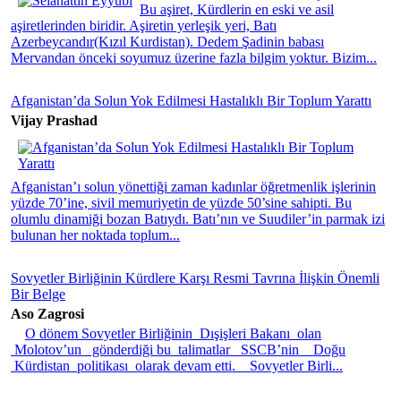
Bu aşiret, Kürdlerin en eski ve asil
aşiretlerinden biridir. Aşiretin yerleşik yeri, Batı
Azerbeycandır(Kızıl Kurdistan). Dedem Şadinin babası
Mervandan önceki soyumuz üzerine fazla bilgim yoktur. Bizim...
Afganistan’da Solun Yok Edilmesi Hastalıklı Bir Toplum Yarattı
Vijay Prashad
Afganistan’ı solun yönettiği zaman kadınlar öğretmenlik işlerinin
yüzde 70’ine, sivil memuriyetin de yüzde 50’sine sahipti. Bu
olumlu dinamiği bozan Batıydı. Batı’nın ve Suudiler’in parmak izi
bulunan her noktada toplum...
Sovyetler Birliğinin Kürdlere Karşı Resmi Tavrına İlişkin Önemli
Bir Belge
Aso Zagrosi
O dönem Sovyetler Birliğinin Dışişleri Bakanı olan
Molotov’un gönderdiği bu talimatlar SSCB’nin Doğu
Kürdistan politikası olarak devam etti. Sovyetler Birli...