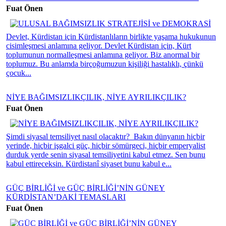
Fuat Önen
Devlet, Kürdistan için Kürdistanlıların birlikte yaşama hukukunun
cisimleşmesi anlamına geliyor. Devlet Kürdistan için, Kürt
toplumunun normalleşmesi anlamına geliyor. Biz anormal bir
toplumuz. Bu anlamda birçoğumuzun kişiliği hastalıklı, çünkü
çocuk...
NİYE BAĞIMSIZLIKÇILIK, NİYE AYRILIKÇILIK?
Fuat Önen
Şimdi siyasal temsiliyet nasıl olacaktır? Bakın dünyanın hiçbir
yerinde, hiçbir işgalci güç, hiçbir sömürgeci, hiçbir emperyalist
durduk yerde senin siyasal temsiliyetini kabul etmez. Sen bunu
kabul ettireceksin. Kürdistanî siyaset bunu kabul e...
GÜÇ BİRLİĞİ ve GÜÇ BİRLİĞİ’NİN GÜNEY
KÜRDİSTAN’DAKİ TEMASLARI
Fuat Önen