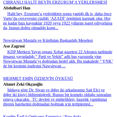
CIBRANLI HALİT BEYİN ERZURUM’A YERLERŞMESİ
Abdulbari Han
Halit bey, Erzurum’a yerleştikten sonra yaptığı ilk iş, daha önce
Varto’da çerçevesini çizdiği ‘AZADİ’ örgütünü kurmak olur. Her
ne kadar bazı kaynaklar 1920 veya 1922 yıllarını işaret ediyorlarsa
da, bunun doğru olmadığı kong...
Newşirwan Mustafa ve Kürdistan Başkanlığı Meselesi
Aso Zagrosi
KDP Merkezi Yayın organı Xebat gazetesi 22 Ağostos tarihinde
imsasız yayınladığı “ Parti ve Yekiti” adlı baş yazısında yine
Newşirwan Mustafa’yı doğrudan hedef aldı. Bu makalede “ YNK’
de bir kesimin iradesini Nawşirwan ...
MEHMET EMİN ÖZDEN'İN ÖYKÜSÜ
Ahmet Zeki Okçuoğlu
İddiaya göre Dr. Şivan ve diğer iki arkadaşımız Sait Elçi ve
diğer iki kişiyi öldürmüşlerdi. Bunun bir komplo olduğu sonradan
ortaya çıkacaktı. TC devleti ve müttefikleri, hazırlık yaptığımız
direniş hareketini doğmadan boğmak için tertiplemişl...
Kurdȇn Ȇzdȋ ȗ Qetlyama Ermeniya / Para duda