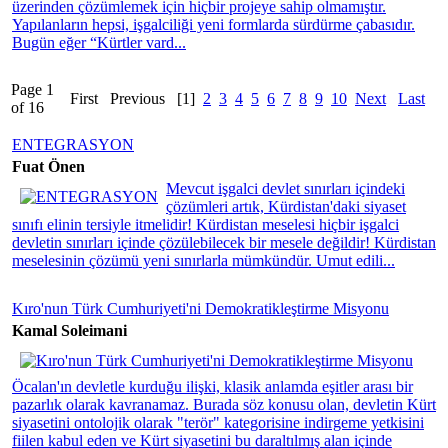
üzerinden çözümlemek için hiçbir projeye sahip olmamıştır.
Yapılanların hepsi, işgalciliği yeni formlarda sürdürme çabasıdır.
Bugün eğer “Kürtler vard...
Page 1
First
Previous
[1]
2
3
4
5
6
7
8
9
10
Next
Last
of 16
ENTEGRASYON
Fuat Önen
Mevcut işgalci devlet sınırları içindeki
çözümleri artık, Kürdistan'daki siyaset
sınıfı elinin tersiyle itmelidir! Kürdistan meselesi hiçbir işgalci
devletin sınırları içinde çözülebilecek bir mesele değildir! Kürdistan
meselesinin çözümü yeni sınırlarla mümkündür. Umut edili...
Kıro'nun Türk Cumhuriyeti'ni Demokratikleştirme Misyonu
Kamal Soleimani
Öcalan'ın devletle kurduğu ilişki, klasik anlamda eşitler arası bir
pazarlık olarak kavranamaz. Burada söz konusu olan, devletin Kürt
siyasetini ontolojik olarak "terör" kategorisine indirgeme yetkisini
fiilen kabul eden ve Kürt siyasetini bu daraltılmış alan içinde