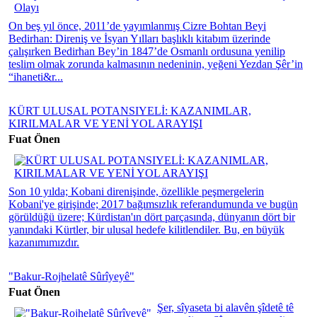
On beş yıl önce, 2011’de yayımlanmış Cizre Bohtan Beyi
Bedirhan: Direniş ve İsyan Yılları başlıklı kitabım üzerinde
çalışırken Bedirhan Bey’in 1847’de Osmanlı ordusuna yenilip
teslim olmak zorunda kalmasının nedeninin, yeğeni Yezdan Şêr’in
“ihaneti&r...
KÜRT ULUSAL POTANSIYELİ: KAZANIMLAR,
KIRILMALAR VE YENİ YOL ARAYIŞI
Fuat Önen
Son 10 yılda; Kobani direnişinde, özellikle peşmergelerin
Kobani'ye girişinde; 2017 bağımsızlık referandumunda ve bugün
görüldüğü üzere; Kürdistan'ın dört parçasında, dünyanın dört bir
yanındaki Kürtler, bir ulusal hedefe kilitlendiler. Bu, en büyük
kazanımımızdır.
"Bakur-Rojhelatê Sûrîyeyê"
Fuat Önen
Şer, sîyaseta bi alavên şîdetê tê