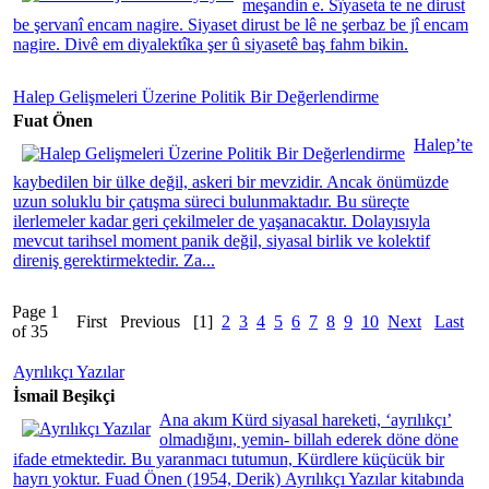
meşandin e. Sîyaseta te ne dirust
be şervanî encam nagire. Siyaset dirust be lê ne şerbaz be jî encam
nagire. Divê em diyalektîka şer û siyasetê baş fahm bikin.
Halep Gelişmeleri Üzerine Politik Bir Değerlendirme
Fuat Önen
Halep’te
kaybedilen bir ülke değil, askeri bir mevzidir. Ancak önümüzde
uzun soluklu bir çatışma süreci bulunmaktadır. Bu süreçte
ilerlemeler kadar geri çekilmeler de yaşanacaktır. Dolayısıyla
mevcut tarihsel moment panik değil, siyasal birlik ve kolektif
direniş gerektirmektedir. Za...
Page 1
First
Previous
[1]
2
3
4
5
6
7
8
9
10
Next
Last
of 35
Ayrılıkçı Yazılar
İsmail Beşikçi
Ana akım Kürd siyasal hareketi, ‘ayrılıkçı’
olmadığını, yemin- billah ederek döne döne
ifade etmektedir. Bu yaranmacı tutumun, Kürdlere küçücük bir
hayrı yoktur. Fuad Önen (1954, Derik) Ayrılıkçı Yazılar kitabında