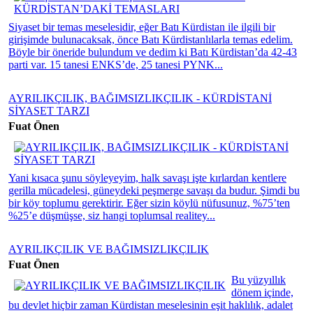
Siyaset bir temas meselesidir, eğer Batı Kürdistan ile ilgili bir
girişimde bulunacaksak, önce Batı Kürdistanlılarla temas edelim.
Böyle bir öneride bulundum ve dedim ki Batı Kürdistan’da 42-43
parti var. 15 tanesi ENKS’de, 25 tanesi PYNK...
AYRILIKÇILIK, BAĞIMSIZLIKÇILIK - KÜRDİSTANİ
SİYASET TARZI
Fuat Önen
Yani kısaca şunu söyleyeyim, halk savaşı işte kırlardan kentlere
gerilla mücadelesi, güneydeki peşmerge savaşı da budur. Şimdi bu
bir köy toplumu gerektirir. Eğer sizin köylü nüfusunuz, %75’ten
%25’e düşmüşse, siz hangi toplumsal realitey...
AYRILIKÇILIK VE BAĞIMSIZLIKÇILIK
Fuat Önen
Bu yüzyıllık
dönem içinde,
bu devlet hiçbir zaman Kürdistan meselesinin eşit haklılık, adalet