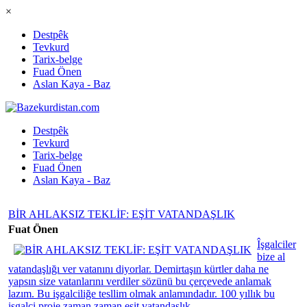
×
Destpêk
Tevkurd
Tarix-belge
Fuad Önen
Aslan Kaya - Baz
Destpêk
Tevkurd
Tarix-belge
Fuad Önen
Aslan Kaya - Baz
BİR AHLAKSIZ TEKLİF: EŞİT VATANDAŞLIK
Fuat Önen
Îşgalciler
bize al
vatandaşlığı ver vatanını diyorlar. Demirtaşın kürtler daha ne
yapsın size vatanlarını verdiler sözünü bu çerçevede anlamak
lazım. Bu işgalciliğe tesllim olmak anlamındadır. 100 yıllık bu
işgalci proje zaman zaman eşit vatandaşlık,...