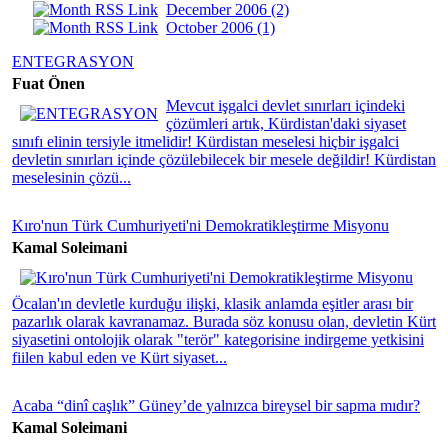
December 2006 (2)
October 2006 (1)
ENTEGRASYON
Fuat Önen
Mevcut işgalci devlet sınırları içindeki
çözümleri artık, Kürdistan'daki siyaset
sınıfı elinin tersiyle itmelidir! Kürdistan meselesi hiçbir işgalci
devletin sınırları içinde çözülebilecek bir mesele değildir! Kürdistan
meselesinin çözü...
Kıro'nun Türk Cumhuriyeti'ni Demokratikleştirme Misyonu
Kamal Soleimani
Öcalan'ın devletle kurduğu ilişki, klasik anlamda eşitler arası bir
pazarlık olarak kavranamaz. Burada söz konusu olan, devletin Kürt
siyasetini ontolojik olarak "terör" kategorisine indirgeme yetkisini
fiilen kabul eden ve Kürt siyaset...
Acaba “dinî caşlık” Güney’de yalnızca bireysel bir sapma mıdır?
Kamal Soleimani