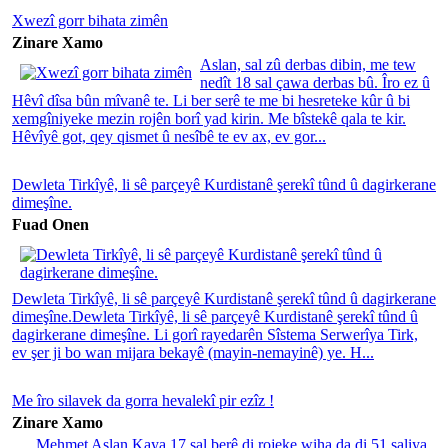
Xwezî gorr bihata zimên
Zinare Xamo
Aslan, sal zû derbas dibin, me tew
nedît 18 sal çawa derbas bû. Îro ez û
Hêvî dîsa bûn mîvanê te. Li ber serê te me bi hesreteke kûr û bi
xemgîniyeke mezin rojên borî yad kirin. Me bîstekê qala te kir.
Hêvîyê got, qey qismet û nesîbê te ev ax, ev gor...
Dewleta Tirkîyê, li sê parçeyê Kurdistanê şerekî tûnd û dagirkerane
dimeşîne.
Fuad Onen
Dewleta Tirkîyê, li sê parçeyê Kurdistanê şerekî tûnd û dagirkerane
dimeşîne.Dewleta Tirkîyê, li sê parçeyê Kurdistanê şerekî tûnd û
dagirkerane dimeşîne. Li gorî rayedarên Sîstema Serwerîya Tirk,
ev şer ji bo wan mijara bekayê (mayin-nemayinê) ye. H...
Me îro silavek da gorra hevalekî pir ezîz !
Zinare Xamo
Mehmet Aslan Kaya 17 sal berê di rojeke wiha da di 51 saliya