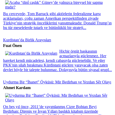
Bu çerçevede, Tom Barrack gibi aktörlerin federalizme karşı
açıklamaları, çoğu zaman Amerikan perspektifinden ziyade
Türkiye’nin stratejik önceliklerini yansıtmaktadır. Donald Trump’ın
bu tür meselelerde tutarlı ve bütünlüklü bir strateji...
Kurdistan’da Birlik Arayışları
Fuat Önen
Hiçbir örgüt başkasının
açmazlarıyla güçlenmez. Her
hareket kendi mücadelesi, kendi çabasıyla güçlenebilir. Ve eğer
PKK'nin silah bırakması Kürdistani güçlere yarayacak olsa zaten
devlet böyle bir talepte bulunmaz. Dolayısıyla bütün siyasal grupl...
Uydurma Bir “İhanet” Öyküsü: Mir Bedirhan ve Yezdan Şêr Olayı
Ahmet Kardam
On beş yıl önce, 2011’de yayımlanmış Cizre Bohtan Beyi
Bedirhan: Direniş ve İsyan Yılları başlıklı kitabım üzerinde