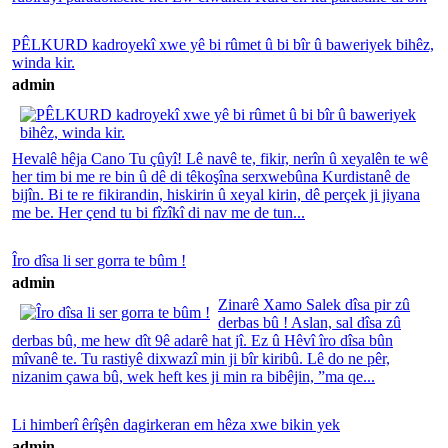
PÊLKURD kadroyekî xwe yê bi rûmet û bi bîr û baweriyek bihêz,
winda kir.
admin
Hevalê hêja Cano Tu çûyî! Lê navê te, fikir, nerîn û xeyalên te wê
her tim bi me re bin û dê di têkoşîna serxwebûna Kurdistanê de
bijîn. Bi te re fikirandin, hiskirin û xeyal kirin, dê perçek ji jiyana
me be. Her çend tu bi fîzîkî di nav me de tun...
Îro dîsa li ser gorra te bûm !
admin
Zinarê Xamo Salek dîsa pir zû
derbas bû ! Aslan, sal dîsa zû
derbas bû, me hew dît 9ê adarê hat jî. Ez û Hêvî îro dîsa bûn
mîvanê te. Tu rastiyê dixwazî min ji bîr kiribû. Lê do ne pêr,
nizanim çawa bû, wek heft kes ji min ra bibêjin, ”ma qe...
Li himberî êrîşên dagirkeran em hêza xwe bikin yek
admin