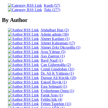
Kurdi (57)
Tirki (277)
By Author
Abdulbari Han (2)
Admin admin (36)
Ahmet Kardam (1)
Ahmet Kahraman (17)
Ahmet Zeki Okçuoğlu (1)
Arzu Yılmaz (5)
Aso Zagrosi (1)
Bavê Nazê (1)
Can Gülşenoğlu (2)
Cemil Gündoğan (31)
Dr. Ali K Yıldırım (1)
Dursun Ali Küçük (10)
Eskerê Boyik (1)
Esra Selmanij (1)
Evdirehman Onen (1)
Faruk Aras (1)
Fehîm Işik (4)
Fehim Taştekin (11)