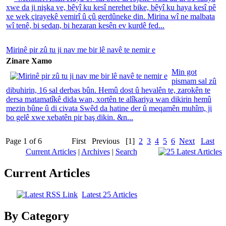
xwe da ji nişka ve, bêyî ku kesî nerehet bike, bêyî ku haya kesî pê
xe wek çirayekê vemirî û çû gerdûneke din. Mirina wî ne malbata
wî tenê, bi sedan, bi hezaran kesên ev kurdê fed...
Mirinê pir zû tu ji nav me bir lê navê te nemir e
Zinare Xamo
Min got
pismam sal zû
dibuhirin, 16 sal derbas bûn. Hemû dost û hevalên te, zarokên te
dersa matamatîkê dida wan, xortên te alîkariya wan dikirin hemû
mezin bûne û di civata Swêd da hatine der û meqamên muhîm, ji
bo gelê xwe xebatên pir baş dikin. &n...
Page 1 of 6
First
Previous
[1]
2
3
4
5
6
Next
Last
Current Articles
|
Archives
|
Search
Current Articles
Latest 25 Articles
By Category