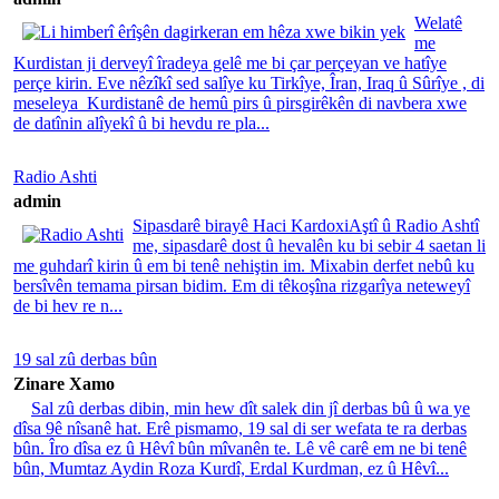
Welatê
me
Kurdistan ji derveyî îradeya gelê me bi çar perçeyan ve hatîye
perçe kirin. Eve nêzîkî sed salîye ku Tirkîye, Îran, Iraq û Sûrîye , di
meseleya Kurdistanê de hemû pirs û pirsgirêkên di navbera xwe
de datînin alîyekî û bi hevdu re pla...
Radio Ashti
admin
Sipasdarê birayê Haci KardoxiAştî û Radio Ashtî
me, sipasdarê dost û hevalên ku bi sebir 4 saetan li
me guhdarî kirin û em bi tenê nehiştin im. Mixabin derfet nebû ku
bersîvên temama pirsan bidim. Em di têkoşîna rizgarîya neteweyî
de bi hev re n...
19 sal zû derbas bûn
Zinare Xamo
Sal zû derbas dibin, min hew dît salek din jî derbas bû û wa ye
dîsa 9ê nîsanê hat. Erê pismamo, 19 sal di ser wefata te ra derbas
bûn. Îro dîsa ez û Hêvî bûn mîvanên te. Lê vê carê em ne bi tenê
bûn, Mumtaz Aydin Roza Kurdî, Erdal Kurdman, ez û Hêvî...