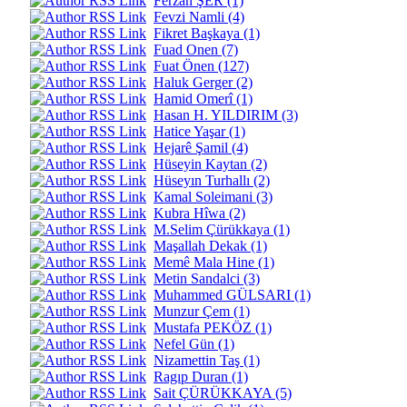
Ferzan ŞÊR (1)
Fevzi Namli (4)
Fikret Başkaya (1)
Fuad Onen (7)
Fuat Önen (127)
Haluk Gerger (2)
Hamid Omerî (1)
Hasan H. YILDIRIM (3)
Hatice Yaşar (1)
Hejarê Şamil (4)
Hüseyin Kaytan (2)
Hüseyın Turhallı (2)
Kamal Soleimani (3)
Kubra Hîwa (2)
M.Selim Çürükkaya (1)
Maşallah Dekak (1)
Memê Mala Hine (1)
Metin Sandalci (3)
Muhammed GÜLSARI (1)
Munzur Çem (1)
Mustafa PEKÖZ (1)
Nefel Gün (1)
Nizamettin Taş (1)
Ragıp Duran (1)
Sait ÇÜRÜKKAYA (5)