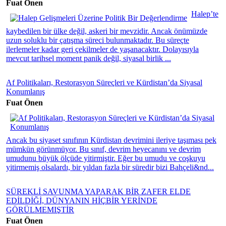
Fuat Önen
Halep’te
kaybedilen bir ülke değil, askeri bir mevzidir. Ancak önümüzde
uzun soluklu bir çatışma süreci bulunmaktadır. Bu süreçte
ilerlemeler kadar geri çekilmeler de yaşanacaktır. Dolayısıyla
mevcut tarihsel moment panik değil, siyasal birlik ...
Af Politikaları, Restorasyon Süreçleri ve Kürdistan’da Siyasal
Konumlanış
Fuat Önen
Ancak bu siyaset sınıfının Kürdistan devrimini ileriye taşıması pek
mümkün görünmüyor. Bu sınıf, devrim heyecanını ve devrim
umudunu büyük ölçüde yitirmiştir. Eğer bu umudu ve coşkuyu
yitirmemiş olsalardı, bir yıldan fazla bir süredir bizi Bahçeli&nd...
SÜREKLİ SAVUNMA YAPARAK BİR ZAFER ELDE
EDİLDİĞİ, DÜNYANIN HİÇBİR YERİNDE
GÖRÜLMEMIŞTİR
Fuat Önen