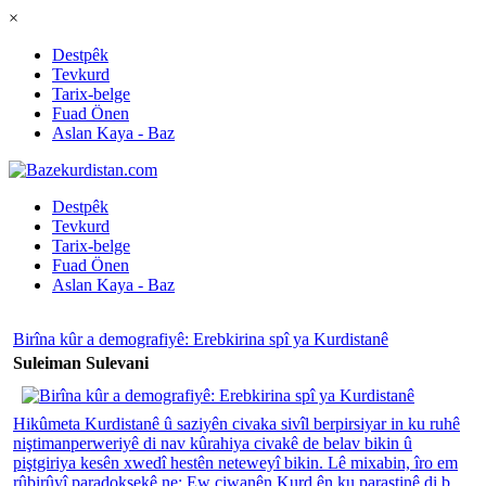
×
Destpêk
Tevkurd
Tarix-belge
Fuad Önen
Aslan Kaya - Baz
Destpêk
Tevkurd
Tarix-belge
Fuad Önen
Aslan Kaya - Baz
Birîna kûr a demografiyê: Erebkirina spî ya Kurdistanê
Suleiman Sulevani
Hikûmeta Kurdistanê û saziyên civaka sivîl berpirsiyar in ku ruhê
niştimanperweriyê di nav kûrahiya civakê de belav bikin û
piştgiriya kesên xwedî hestên neteweyî bikin. Lê mixabin, îro em
rûbirûyî paradoksekê ne: Ew ciwanên Kurd ên ku parastinê di b...