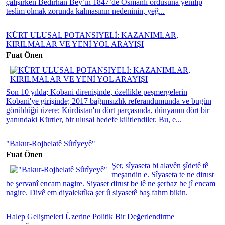
çalışırken Bedirhan Bey’in 1847’de Osmanlı ordusuna yenilip
teslim olmak zorunda kalmasının nedeninin, yeğ...
KÜRT ULUSAL POTANSIYELİ: KAZANIMLAR,
KIRILMALAR VE YENİ YOL ARAYIŞI
Fuat Önen
Son 10 yılda; Kobani direnişinde, özellikle peşmergelerin
Kobani'ye girişinde; 2017 bağımsızlık referandumunda ve bugün
görüldüğü üzere; Kürdistan'ın dört parçasında, dünyanın dört bir
yanındaki Kürtler, bir ulusal hedefe kilitlendiler. Bu, e...
"Bakur-Rojhelatê Sûrîyeyê"
Fuat Önen
Şer, sîyaseta bi alavên şîdetê tê
meşandin e. Sîyaseta te ne dirust
be şervanî encam nagire. Siyaset dirust be lê ne şerbaz be jî encam
nagire. Divê em diyalektîka şer û siyasetê baş fahm bikin.
Halep Gelişmeleri Üzerine Politik Bir Değerlendirme