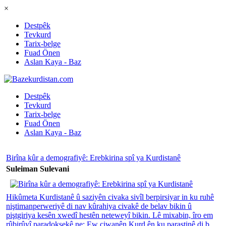
×
Destpêk
Tevkurd
Tarix-belge
Fuad Önen
Aslan Kaya - Baz
Destpêk
Tevkurd
Tarix-belge
Fuad Önen
Aslan Kaya - Baz
Birîna kûr a demografiyê: Erebkirina spî ya Kurdistanê
Suleiman Sulevani
Hikûmeta Kurdistanê û saziyên civaka sivîl berpirsiyar in ku ruhê
niştimanperweriyê di nav kûrahiya civakê de belav bikin û
piştgiriya kesên xwedî hestên neteweyî bikin. Lê mixabin, îro em
rûbirûyî paradoksekê ne: Ew ciwanên Kurd ên ku parastinê di b...