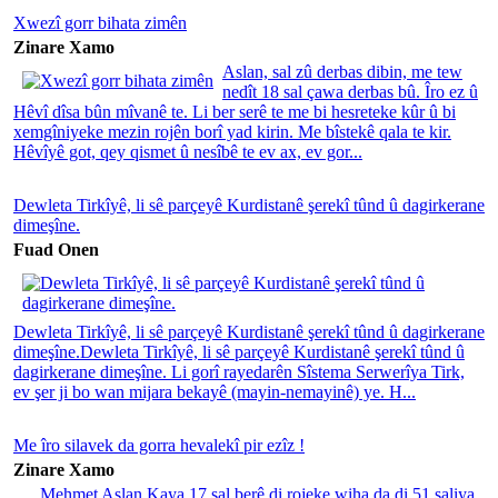
Xwezî gorr bihata zimên
Zinare Xamo
Aslan, sal zû derbas dibin, me tew
nedît 18 sal çawa derbas bû. Îro ez û
Hêvî dîsa bûn mîvanê te. Li ber serê te me bi hesreteke kûr û bi
xemgîniyeke mezin rojên borî yad kirin. Me bîstekê qala te kir.
Hêvîyê got, qey qismet û nesîbê te ev ax, ev gor...
Dewleta Tirkîyê, li sê parçeyê Kurdistanê şerekî tûnd û dagirkerane
dimeşîne.
Fuad Onen
Dewleta Tirkîyê, li sê parçeyê Kurdistanê şerekî tûnd û dagirkerane
dimeşîne.Dewleta Tirkîyê, li sê parçeyê Kurdistanê şerekî tûnd û
dagirkerane dimeşîne. Li gorî rayedarên Sîstema Serwerîya Tirk,
ev şer ji bo wan mijara bekayê (mayin-nemayinê) ye. H...
Me îro silavek da gorra hevalekî pir ezîz !
Zinare Xamo
Mehmet Aslan Kaya 17 sal berê di rojeke wiha da di 51 saliya