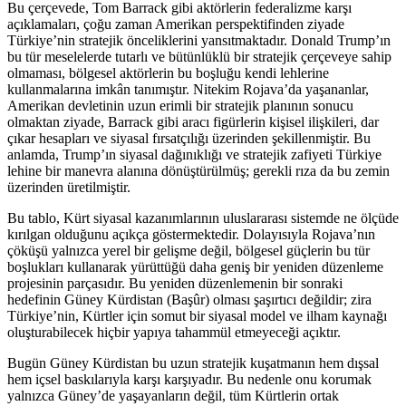
Bu çerçevede, Tom Barrack gibi aktörlerin federalizme karşı
açıklamaları, çoğu zaman Amerikan perspektifinden ziyade
Türkiye’nin stratejik önceliklerini yansıtmaktadır. Donald Trump’ın
bu tür meselelerde tutarlı ve bütünlüklü bir stratejik çerçeveye sahip
olmaması, bölgesel aktörlerin bu boşluğu kendi lehlerine
kullanmalarına imkân tanımıştır. Nitekim Rojava’da yaşananlar,
Amerikan devletinin uzun erimli bir stratejik planının sonucu
olmaktan ziyade, Barrack gibi aracı figürlerin kişisel ilişkileri, dar
çıkar hesapları ve siyasal fırsatçılığı üzerinden şekillenmiştir. Bu
anlamda, Trump’ın siyasal dağınıklığı ve stratejik zafiyeti Türkiye
lehine bir manevra alanına dönüştürülmüş; gerekli rıza da bu zemin
üzerinden üretilmiştir.
Bu tablo, Kürt siyasal kazanımlarının uluslararası sistemde ne ölçüde
kırılgan olduğunu açıkça göstermektedir. Dolayısıyla Rojava’nın
çöküşü yalnızca yerel bir gelişme değil, bölgesel güçlerin bu tür
boşlukları kullanarak yürüttüğü daha geniş bir yeniden düzenleme
projesinin parçasıdır. Bu yeniden düzenlemenin bir sonraki
hedefinin Güney Kürdistan (Başûr) olması şaşırtıcı değildir; zira
Türkiye’nin, Kürtler için somut bir siyasal model ve ilham kaynağı
oluşturabilecek hiçbir yapıya tahammül etmeyeceği açıktır.
Bugün Güney Kürdistan bu uzun stratejik kuşatmanın hem dışsal
hem içsel baskılarıyla karşı karşıyadır. Bu nedenle onu korumak
yalnızca Güney’de yaşayanların değil, tüm Kürtlerin ortak