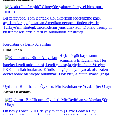
Bu çerçevede, Tom Barrack gibi aktörlerin federalizme karşı
açıklamaları, çoğu zaman Amerikan perspektifinden ziyade
Türkiye’nin stratejik önceliklerini yansıtmaktadır. Donald Trump’ın
bu tür meselelerde tutarlı ve bütünlüklü bir strateji...
Kurdistan’da Birlik Arayışları
Fuat Önen
Hiçbir örgüt başkasının
açmazlarıyla güçlenmez. Her
hareket kendi mücadelesi, kendi çabasıyla güçlenebilir. Ve eğer
PKK'nin silah bırakması Kürdistani güçlere yarayacak olsa zaten
devlet böyle bir talepte bulunmaz. Dolayısıyla bütün siyasal grupl...
Uydurma Bir “İhanet” Öyküsü: Mir Bedirhan ve Yezdan Şêr Olayı
Ahmet Kardam
On beş yıl önce, 2011’de yayımlanmış Cizre Bohtan Beyi