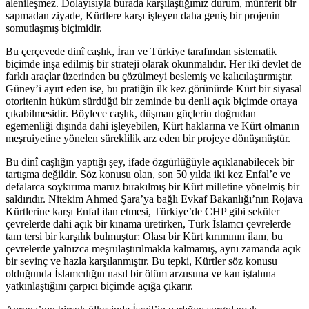
alenileşmez. Dolayısıyla burada karşılaştığımız durum, münferit bir
sapmadan ziyade, Kürtlere karşı işleyen daha geniş bir projenin
somutlaşmış biçimidir.
Bu çerçevede dinî caşlık, İran ve Türkiye tarafından sistematik
biçimde inşa edilmiş bir strateji olarak okunmalıdır. Her iki devlet de
farklı araçlar üzerinden bu çözülmeyi beslemiş ve kalıcılaştırmıştır.
Güney’i ayırt eden ise, bu pratiğin ilk kez görünürde Kürt bir siyasal
otoritenin hüküm sürdüğü bir zeminde bu denli açık biçimde ortaya
çıkabilmesidir. Böylece caşlık, düşman güçlerin doğrudan
egemenliği dışında dahi işleyebilen, Kürt haklarına ve Kürt olmanın
meşruiyetine yönelen süreklilik arz eden bir projeye dönüşmüştür.
Bu dinî caşlığın yaptığı şey, ifade özgürlüğüyle açıklanabilecek bir
tartışma değildir. Söz konusu olan, son 50 yılda iki kez Enfal’e ve
defalarca soykırıma maruz bırakılmış bir Kürt milletine yönelmiş bir
saldırıdır. Nitekim Ahmed Şara’ya bağlı Evkaf Bakanlığı’nın Rojava
Kürtlerine karşı Enfal ilan etmesi, Türkiye’de CHP gibi seküler
çevrelerde dahi açık bir kınama üretirken, Türk İslamcı çevrelerde
tam tersi bir karşılık bulmuştur: Olası bir Kürt kırımının ilanı, bu
çevrelerde yalnızca meşrulaştırılmakla kalmamış, aynı zamanda açık
bir sevinç ve hazla karşılanmıştır. Bu tepki, Kürtler söz konusu
olduğunda İslamcılığın nasıl bir ölüm arzusuna ve kan iştahına
yatkınlaştığını çarpıcı biçimde açığa çıkarır.