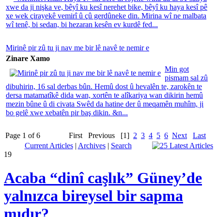
xwe da ji nişka ve, bêyî ku kesî nerehet bike, bêyî ku haya kesî pê
xe wek çirayekê vemirî û çû gerdûneke din. Mirina wî ne malbata
wî tenê, bi sedan, bi hezaran kesên ev kurdê fed...
Mirinê pir zû tu ji nav me bir lê navê te nemir e
Zinare Xamo
Min got
pismam sal zû
dibuhirin, 16 sal derbas bûn. Hemû dost û hevalên te, zarokên te
dersa matamatîkê dida wan, xortên te alîkariya wan dikirin hemû
mezin bûne û di civata Swêd da hatine der û meqamên muhîm, ji
bo gelê xwe xebatên pir baş dikin. &n...
Page 1 of 6
First
Previous
[1]
2
3
4
5
6
Next
Last
Current Articles
|
Archives
|
Search
19
Acaba “dinî caşlık” Güney’de
yalnızca bireysel bir sapma
mıdır?