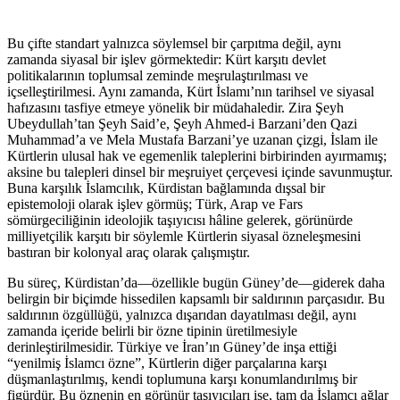
Bu çifte standart yalnızca söylemsel bir çarpıtma değil, aynı
zamanda siyasal bir işlev görmektedir: Kürt karşıtı devlet
politikalarının toplumsal zeminde meşrulaştırılması ve
içselleştirilmesi. Aynı zamanda, Kürt İslamı’nın tarihsel ve siyasal
hafızasını tasfiye etmeye yönelik bir müdahaledir. Zira Şeyh
Ubeydullah’tan Şeyh Said’e, Şeyh Ahmed-i Barzani’den Qazi
Muhammad’a ve Mela Mustafa Barzani’ye uzanan çizgi, İslam ile
Kürtlerin ulusal hak ve egemenlik taleplerini birbirinden ayırmamış;
aksine bu talepleri dinsel bir meşruiyet çerçevesi içinde savunmuştur.
Buna karşılık İslamcılık, Kürdistan bağlamında dışsal bir
epistemoloji olarak işlev görmüş; Türk, Arap ve Fars
sömürgeciliğinin ideolojik taşıyıcısı hâline gelerek, görünürde
milliyetçilik karşıtı bir söylemle Kürtlerin siyasal özneleşmesini
bastıran bir kolonyal araç olarak çalışmıştır.
Bu süreç, Kürdistan’da—özellikle bugün Güney’de—giderek daha
belirgin bir biçimde hissedilen kapsamlı bir saldırının parçasıdır. Bu
saldırının özgüllüğü, yalnızca dışarıdan dayatılması değil, aynı
zamanda içeride belirli bir özne tipinin üretilmesiyle
derinleştirilmesidir. Türkiye ve İran’ın Güney’de inşa ettiği
“yenilmiş İslamcı özne”, Kürtlerin diğer parçalarına karşı
düşmanlaştırılmış, kendi toplumuna karşı konumlandırılmış bir
figürdür. Bu öznenin en görünür taşıyıcıları ise, tam da İslamcı ağlar