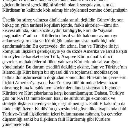
güçlendirilmesi gerekliliğini sürekli olarak sorgulayan, tam da
Kürdistan’ın kalbinde kök salmış bir söylemsel zemine dönüşmüştür.
Üstelik bu süreç yalnızca dinî alanla sınırlı değildir. Güney’de, son
birkaç on yılın tarihsel koşulları içinde, farklı aktörler—kimi din
kisvesi altında, kimi sözde aydın kimliğiyle, kimi de “siyasal
pragmatizm” adına—Kürtlerin ulusal varlık hakkını savunmayı
anlamsızlaştırmakta ve Kürtlüğün anlamını sistematik biçimde
aşındırmaktadır. Bu çerçevede, din adına, İran ve Türkiye ile iyi
komşuluk ilişkileri gerekçesiyle ya da sözde Amerika ve İsrail karşıtı
bir söylemle hareket eden Türk, Arap ve Kürt münafık dinci
çevreler, muhalefetlerini fiilen yalnızca Kürtlerin ulusal varlığına
yöneltmiştir. Bu durum tesadüfi değildir; aksine, İran ve Türkiye’nin
İslamcılığı Kürt karşıtı bir siyasal dil ve toplumsal mobilizasyon
hattına dönüştürmesinin doğrudan sonucudur. Nitekim bu çevrelerin
hiçbiri Amerika’ya ya da İsrail’e karşı fiilî bir mücadeleye hazır
olmamış; buna karşılık aynı söylemler altında sistematik biçimde
Kürtlere ve Kürt çıkarlarına karşı konumlanmıştır. Dahası, Türkiye
gibi bir NATO müttefikinin İsrail ile sürdürdüğü ekonomik ve
stratejik ilişkiler neredeyse hiç eleştirilmemiştir. Fatih Erbakan’ın da
ifade ettiği üzere, Kudüs’ün çevresindeki güvenlik altyapısında dahi
Türkiye–İsrail ilişkilerinin izleri bulunmasına rağmen, bu çevreler
düşmanlığı sanki bu ilişkilerin faili Kürtlermiş gibi Kürtlere
yöneltmektedir.