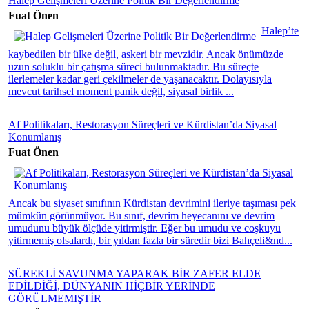
Halep Gelişmeleri Üzerine Politik Bir Değerlendirme
Fuat Önen
Halep’te
kaybedilen bir ülke değil, askeri bir mevzidir. Ancak önümüzde
uzun soluklu bir çatışma süreci bulunmaktadır. Bu süreçte
ilerlemeler kadar geri çekilmeler de yaşanacaktır. Dolayısıyla
mevcut tarihsel moment panik değil, siyasal birlik ...
Af Politikaları, Restorasyon Süreçleri ve Kürdistan’da Siyasal
Konumlanış
Fuat Önen
Ancak bu siyaset sınıfının Kürdistan devrimini ileriye taşıması pek
mümkün görünmüyor. Bu sınıf, devrim heyecanını ve devrim
umudunu büyük ölçüde yitirmiştir. Eğer bu umudu ve coşkuyu
yitirmemiş olsalardı, bir yıldan fazla bir süredir bizi Bahçeli&nd...
SÜREKLİ SAVUNMA YAPARAK BİR ZAFER ELDE
EDİLDİĞİ, DÜNYANIN HİÇBİR YERİNDE
GÖRÜLMEMIŞTİR