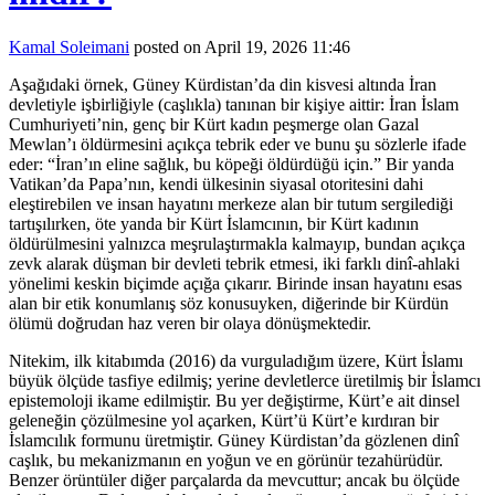
Kamal Soleimani
posted on April 19, 2026 11:46
Aşağıdaki örnek, Güney Kürdistan’da din kisvesi altında İran
devletiyle işbirliğiyle (caşlıkla) tanınan bir kişiye aittir: İran İslam
Cumhuriyeti’nin, genç bir Kürt kadın peşmerge olan Gazal
Mewlan’ı öldürmesini açıkça tebrik eder ve bunu şu sözlerle ifade
eder: “İran’ın eline sağlık, bu köpeği öldürdüğü için.” Bir yanda
Vatikan’da Papa’nın, kendi ülkesinin siyasal otoritesini dahi
eleştirebilen ve insan hayatını merkeze alan bir tutum sergilediği
tartışılırken, öte yanda bir Kürt İslamcının, bir Kürt kadının
öldürülmesini yalnızca meşrulaştırmakla kalmayıp, bundan açıkça
zevk alarak düşman bir devleti tebrik etmesi, iki farklı dinî-ahlaki
yönelimi keskin biçimde açığa çıkarır. Birinde insan hayatını esas
alan bir etik konumlanış söz konusuyken, diğerinde bir Kürdün
ölümü doğrudan haz veren bir olaya dönüşmektedir.
Nitekim, ilk kitabımda (2016) da vurguladığım üzere, Kürt İslamı
büyük ölçüde tasfiye edilmiş; yerine devletlerce üretilmiş bir İslamcı
epistemoloji ikame edilmiştir. Bu yer değiştirme, Kürt’e ait dinsel
geleneğin çözülmesine yol açarken, Kürt’ü Kürt’e kırdıran bir
İslamcılık formunu üretmiştir. Güney Kürdistan’da gözlenen dinî
caşlık, bu mekanizmanın en yoğun ve en görünür tezahürüdür.
Benzer örüntüler diğer parçalarda da mevcuttur; ancak bu ölçüde