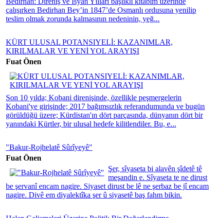
Bedirhan: Direniş ve İsyan Yılları başlıklı kitabım üzerinde
çalışırken Bedirhan Bey’in 1847’de Osmanlı ordusuna yenilip
teslim olmak zorunda kalmasının nedeninin, yeğ...
KÜRT ULUSAL POTANSIYELİ: KAZANIMLAR,
KIRILMALAR VE YENİ YOL ARAYIŞI
Fuat Önen
Son 10 yılda; Kobani direnişinde, özellikle peşmergelerin
Kobani'ye girişinde; 2017 bağımsızlık referandumunda ve bugün
görüldüğü üzere; Kürdistan'ın dört parçasında, dünyanın dört bir
yanındaki Kürtler, bir ulusal hedefe kilitlendiler. Bu, e...
"Bakur-Rojhelatê Sûrîyeyê"
Fuat Önen
Şer, sîyaseta bi alavên şîdetê tê
meşandin e. Sîyaseta te ne dirust
be şervanî encam nagire. Siyaset dirust be lê ne şerbaz be jî encam
nagire. Divê em diyalektîka şer û siyasetê baş fahm bikin.