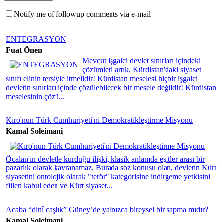
Notify me of followup comments via e-mail
ENTEGRASYON
Fuat Önen
Mevcut işgalci devlet sınırları içindeki
çözümleri artık, Kürdistan'daki siyaset
sınıfı elinin tersiyle itmelidir! Kürdistan meselesi hiçbir işgalci
devletin sınırları içinde çözülebilecek bir mesele değildir! Kürdistan
meselesinin çözü...
Kıro'nun Türk Cumhuriyeti'ni Demokratikleştirme Misyonu
Kamal Soleimani
Öcalan'ın devletle kurduğu ilişki, klasik anlamda eşitler arası bir
pazarlık olarak kavranamaz. Burada söz konusu olan, devletin Kürt
siyasetini ontolojik olarak "terör" kategorisine indirgeme yetkisini
fiilen kabul eden ve Kürt siyaset...
Acaba “dinî caşlık” Güney’de yalnızca bireysel bir sapma mıdır?
Kamal Soleimani