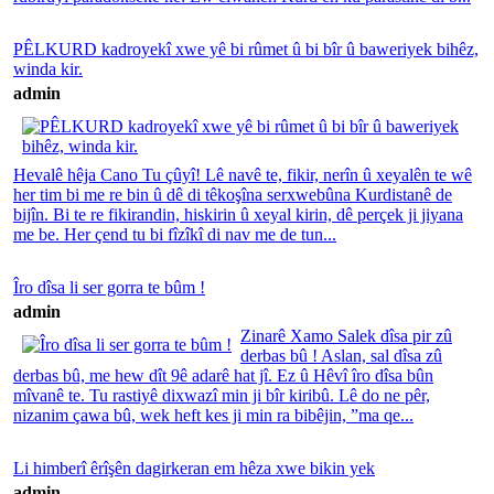
PÊLKURD kadroyekî xwe yê bi rûmet û bi bîr û baweriyek bihêz,
winda kir.
admin
Hevalê hêja Cano Tu çûyî! Lê navê te, fikir, nerîn û xeyalên te wê
her tim bi me re bin û dê di têkoşîna serxwebûna Kurdistanê de
bijîn. Bi te re fikirandin, hiskirin û xeyal kirin, dê perçek ji jiyana
me be. Her çend tu bi fîzîkî di nav me de tun...
Îro dîsa li ser gorra te bûm !
admin
Zinarê Xamo Salek dîsa pir zû
derbas bû ! Aslan, sal dîsa zû
derbas bû, me hew dît 9ê adarê hat jî. Ez û Hêvî îro dîsa bûn
mîvanê te. Tu rastiyê dixwazî min ji bîr kiribû. Lê do ne pêr,
nizanim çawa bû, wek heft kes ji min ra bibêjin, ”ma qe...
Li himberî êrîşên dagirkeran em hêza xwe bikin yek
admin