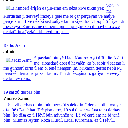
Welatê
me
Kurdistan ji derveyî îradeya gelê me bi çar perçeyan ve hatîye
perçe kirin. Eve nêzîkî sed salîye ku Tirkîye, Îran, Iraq û Sûrîye , di
meseleya Kurdistanê de hemû pirs û pirsgirêkên di navbera xwe
de datînin alîyekî û bi hevdu re pla...
Radio Ashti
admin
Sipasdarê birayê Haci KardoxiAştî û Radio Ashtî
me, sipasdarê dost û hevalên ku bi sebir 4 saetan li
me guhdarî kirin û em bi tenê nehiştin im. Mixabin derfet nebû ku
bersîvên temama pirsan bidim. Em di têkoşîna rizgarîya neteweyî
de bi hev re n...
19 sal zû derbas bûn
Zinare Xamo
Sal zû derbas dibin, min hew dît salek din jî derbas bû û wa ye
dîsa 9ê nîsanê hat. Erê pismamo, 19 sal di ser wefata te ra derbas
bûn. Îro dîsa ez û Hêvî bûn mîvanên te. Lê vê carê em ne bi tenê
bûn, Mumtaz Aydin Roza Kurdî, Erdal Kurdman, ez û Hêvî...