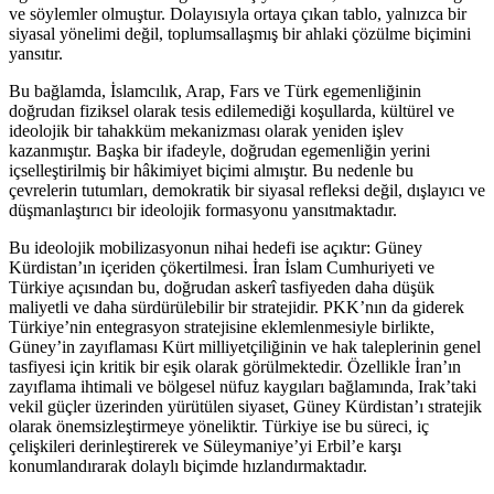
ve söylemler olmuştur. Dolayısıyla ortaya çıkan tablo, yalnızca bir
siyasal yönelimi değil, toplumsallaşmış bir ahlaki çözülme biçimini
yansıtır.
Bu bağlamda, İslamcılık, Arap, Fars ve Türk egemenliğinin
doğrudan fiziksel olarak tesis edilemediği koşullarda, kültürel ve
ideolojik bir tahakküm mekanizması olarak yeniden işlev
kazanmıştır. Başka bir ifadeyle, doğrudan egemenliğin yerini
içselleştirilmiş bir hâkimiyet biçimi almıştır. Bu nedenle bu
çevrelerin tutumları, demokratik bir siyasal refleksi değil, dışlayıcı ve
düşmanlaştırıcı bir ideolojik formasyonu yansıtmaktadır.
Bu ideolojik mobilizasyonun nihai hedefi ise açıktır: Güney
Kürdistan’ın içeriden çökertilmesi. İran İslam Cumhuriyeti ve
Türkiye açısından bu, doğrudan askerî tasfiyeden daha düşük
maliyetli ve daha sürdürülebilir bir stratejidir. PKK’nın da giderek
Türkiye’nin entegrasyon stratejisine eklemlenmesiyle birlikte,
Güney’in zayıflaması Kürt milliyetçiliğinin ve hak taleplerinin genel
tasfiyesi için kritik bir eşik olarak görülmektedir. Özellikle İran’ın
zayıflama ihtimali ve bölgesel nüfuz kaygıları bağlamında, Irak’taki
vekil güçler üzerinden yürütülen siyaset, Güney Kürdistan’ı stratejik
olarak önemsizleştirmeye yöneliktir. Türkiye ise bu süreci, iç
çelişkileri derinleştirerek ve Süleymaniye’yi Erbil’e karşı
konumlandırarak dolaylı biçimde hızlandırmaktadır.