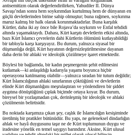
Avrupa’nın birçok ülkesinde İsrail’in varlığını sorgulamak
antisemitizm olarak değerlendirilirken, Yahudiler II. Dünya
Savaşı’ndan sonra hem soykırımdan kurtulmuş hem de dünyanın en
güçlü devletlerinden birine sahip olmuştur; buna rağmen, soykırıma
maruz kalmış bir halk olarak korunmaktadırlar. Buna karşılık
Kürtler, daha iki ay önce bile Rojava’da soykırım ve Enfal tehdidi
altında yaşamaktaydı. Dahası, Kürt karşıtı devletlerin etkisi altında,
bazı Kürt İslamcı çevrelerin dahi Kürtlerin ölümünü kutlayabildiği
bir tabloyla karşı karşıyayız. Bu durum, yalnızca siyasal bir
düşmanlığa değil, Kürt hayatının değersizleştirilmesine dayanan
daha derin bir ahlaki ve ideolojik çözülmeye işaret etmektedir.
Böylesi bir bağlamda, bir kadın peşmergenin şehit edilmesini
kutlamak—ki anlaşıldığı kadarıyla yaşamı boyunca hiçbir
operasyona katılmamış olabilir—yalnızca sıradan bir tutum değildir;
Kürt İslamcılığının ahlaki sınırlarının çöktüğünü ve devletlerin
elinde Kürt düşmanlığını meşrulaştıran ve yönlendiren bir şiddet
aygıtına dönüştüğünü çıplak biçimde ortaya koyar. Bu durum,
bireysel bir yozlaşmadan çok, derinleşmiş bir ideolojik ve ahlaki
çözülmenin belirtisidir.
Bu noktada karşımıza çıkan şey, caşlık ile İslamcılığın kesişiminde
üretilmiş bir pratikler bütünüdür. Bu yapı, ne geleneksel dindarlığın
ahlak ve hayâ duygusunu taşır ne de Kürt toplumunun duygu ve
iradesine yönelik en temel saygıyı barındırır. Aksine, Kürt ulusal
varlığını ve tehdit altındaki bir millet olarak ulusal bilincin