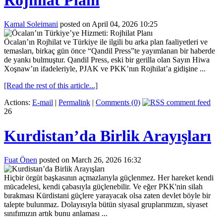
Kamal Soleimani
posted on April 04, 2026 10:25
Öcalan’ın Rojhilat ve Türkiye ile ilgili bu arka plan faaliyetleri ve
temasları, birkaç gün önce “Qandil Press”te yayımlanan bir haberde
de yankı bulmuştur. Qandil Press, eski bir gerilla olan Sayın Hiwa
Xoşnaw’ın ifadeleriyle, PJAK ve PKK’nın Rojhilat’a gidişine ...
[Read the rest of this article...]
Actions:
E-mail
|
Permalink
|
Comments (0)
26
Kurdistan’da Birlik Arayışları
Fuat Önen
posted on March 26, 2026 16:32
Hiçbir örgüt başkasının açmazlarıyla güçlenmez. Her hareket kendi
mücadelesi, kendi çabasıyla güçlenebilir. Ve eğer PKK'nin silah
bırakması Kürdistani güçlere yarayacak olsa zaten devlet böyle bir
talepte bulunmaz. Dolayısıyla bütün siyasal gruplarımızın, siyaset
sınıfımızın artık bunu anlaması ...