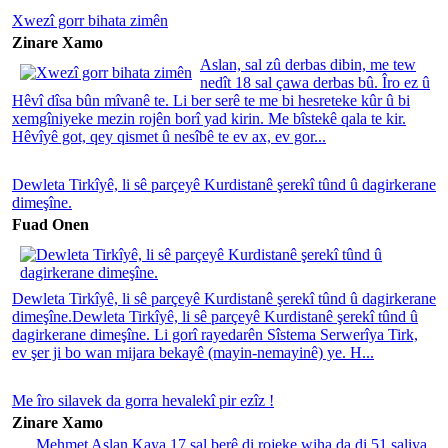
Xwezî gorr bihata zimên
Zinare Xamo
Aslan, sal zû derbas dibin, me tew
nedît 18 sal çawa derbas bû. Îro ez û
Hêvî dîsa bûn mîvanê te. Li ber serê te me bi hesreteke kûr û bi
xemgîniyeke mezin rojên borî yad kirin. Me bîstekê qala te kir.
Hêvîyê got, qey qismet û nesîbê te ev ax, ev gor...
Dewleta Tirkîyê, li sê parçeyê Kurdistanê şerekî tûnd û dagirkerane
dimeşîne.
Fuad Onen
Dewleta Tirkîyê, li sê parçeyê Kurdistanê şerekî tûnd û dagirkerane
dimeşîne.Dewleta Tirkîyê, li sê parçeyê Kurdistanê şerekî tûnd û
dagirkerane dimeşîne. Li gorî rayedarên Sîstema Serwerîya Tirk,
ev şer ji bo wan mijara bekayê (mayin-nemayinê) ye. H...
Me îro silavek da gorra hevalekî pir ezîz !
Zinare Xamo
Mehmet Aslan Kaya 17 sal berê di rojeke wiha da di 51 saliya