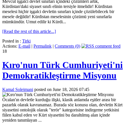
Mevcut işgalci devlet sınırları içindeki çözümleri artık,
Kürdistan'daki siyaset sınıfı elinin tersiyle itmelidir! Kürdistan
meselesi hiçbir işgalci devletin sınırları içinde çözülebilecek bir
mesele değildir! Kürdistan meselesinin çözümü yeni sınırlarla
mümkündür. Umut edilir ki Kürdi...
[Read the rest of this article...]
Posted in :
Tirki
Actions:
E-mail
|
Permalink
|
Comments (0)
18
Kıro'nun Türk Cumhuriyeti'ni
Demokratikleştirme Misyonu
Kamal Soleimani
posted on June 18, 2026 07:45
Öcalan'ın devletle kurduğu ilişki, klasik anlamda eşitler arası bir
pazarlık olarak kavranamaz. Burada söz konusu olan, devletin Kürt
siyasetini ontolojik olarak "terör" kategorisine indirgeme yetkisini
fiilen kabul eden ve Kürt siyasetini bu daraltılmış alan içinde
yeniden tanımlayan ...