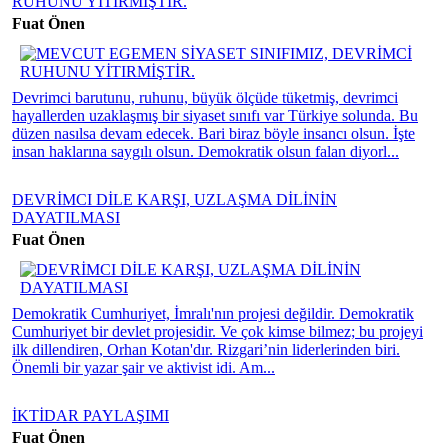
RUHUNU YİTIRMİŞTİR.
Fuat Önen
Devrimci barutunu, ruhunu, büyük ölçüde tüketmiş, devrimci
hayallerden uzaklaşmış bir siyaset sınıfı var Türkiye solunda. Bu
düzen nasılsa devam edecek. Bari biraz böyle insancı olsun. İşte
insan haklarına saygılı olsun. Demokratik olsun falan diyorl...
DEVRİMCI DİLE KARŞI, UZLAŞMA DİLİNİN
DAYATILMASI
Fuat Önen
Demokratik Cumhuriyet, İmralı'nın projesi değildir. Demokratik
Cumhuriyet bir devlet projesidir. Ve çok kimse bilmez; bu projeyi
ilk dillendiren, Orhan Kotan'dır. Rizgari’nin liderlerinden biri.
Önemli bir yazar şair ve aktivist idi. Am...
İKTİDAR PAYLAŞIMI
Fuat Önen