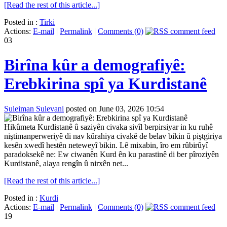
[Read the rest of this article...]
Posted in :
Tirki
Actions:
E-mail
|
Permalink
|
Comments (0)
03
Birîna kûr a demografiyê:
Erebkirina spî ya Kurdistanê
Suleiman Sulevani
posted on June 03, 2026 10:54
Hikûmeta Kurdistanê û saziyên civaka sivîl berpirsiyar in ku ruhê
niştimanperweriyê di nav kûrahiya civakê de belav bikin û piştgiriya
kesên xwedî hestên neteweyî bikin. Lê mixabin, îro em rûbirûyî
paradoksekê ne: Ew ciwanên Kurd ên ku parastinê di ber pîroziyên
Kurdistanê, alaya rengîn û nirxên net...
[Read the rest of this article...]
Posted in :
Kurdi
Actions:
E-mail
|
Permalink
|
Comments (0)
19