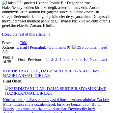
Halep’te kaybedilen bir ülke değil, askeri bir mevzidir. Ancak
önümüzde uzun soluklu bir çatışma süreci bulunmaktadır. Bu
süreçte ilerlemeler kadar geri çekilmeler de yaşanacaktır. Dolayısıyla
mevcut tarihsel moment panik değil, siyasal birlik ve kolektif direniş
gerektirmektedir. Zaman, Kürdi...
[Read the rest of this article...]
Posted in :
Tirki
Actions:
E-mail
|
Permalink
|
Comments (0)
AA
Page 1
First
Previous
[1]
2
3
4
5
6
7
8
9
10
Next
Last
of 35
KÜRDİSTANLILAR, DAHA SERT BİR SİYASİ İKLİME
HAZIRLANMALIDIRLAR
Fuat Önen
Kürdistanlılar, daha sert bir siyasi iklime hazırlanmalıdırlar. Bu kriz,
Millet İttifakı eliyle çözülebilecek bir krize benzemiyor. Bu bir.
İkincisi, devrimciler krizden korkmazlar. Devrimciler krizi