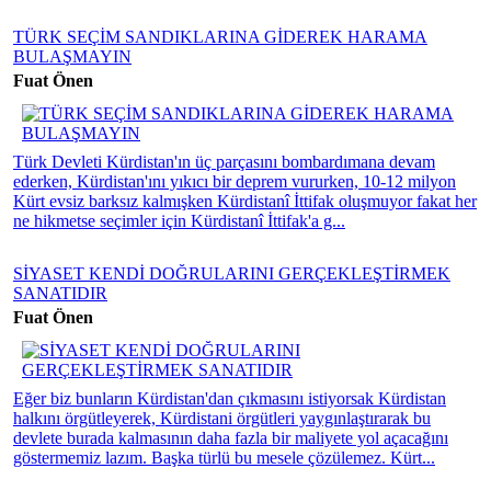
TÜRK SEÇİM SANDIKLARINA GİDEREK HARAMA
BULAŞMAYIN
Fuat Önen
Türk Devleti Kürdistan'ın üç parçasını bombardımana devam
ederken, Kürdistan'ını yıkıcı bir deprem vururken, 10-12 milyon
Kürt evsiz barksız kalmışken Kürdistanî İttifak oluşmuyor fakat her
ne hikmetse seçimler için Kürdistanî İttifak'a g...
SİYASET KENDİ DOĞRULARINI GERÇEKLEŞTİRMEK
SANATIDIR
Fuat Önen
Eğer biz bunların Kürdistan'dan çıkmasını istiyorsak Kürdistan
halkını örgütleyerek, Kürdistani örgütleri yaygınlaştırarak bu
devlete burada kalmasının daha fazla bir maliyete yol açacağını
göstermemiz lazım. Başka türlü bu mesele çözülemez. Kürt...