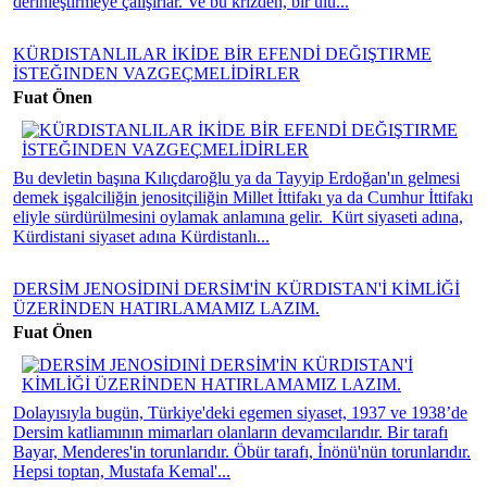
derinleştirmeye çalışırlar. Ve bu krizden, bir ulu...
KÜRDISTANLILAR İKİDE BİR EFENDİ DEĞIŞTIRME
İSTEĞINDEN VAZGEÇMELİDİRLER
Fuat Önen
Bu devletin başına Kılıçdaroğlu ya da Tayyip Erdoğan'ın gelmesi
demek işgalciliğin jenositçiliğin Millet İttifakı ya da Cumhur İttifakı
eliyle sürdürülmesini oylamak anlamına gelir. Kürt siyaseti adına,
Kürdistani siyaset adına Kürdistanlı...
DERSİM JENOSİDINİ DERSİM'İN KÜRDISTAN'İ KİMLİĞİ
ÜZERİNDEN HATIRLAMAMIZ LAZIM.
Fuat Önen
Dolayısıyla bugün, Türkiye'deki egemen siyaset, 1937 ve 1938’de
Dersim katliamının mimarları olanların devamcılarıdır. Bir tarafı
Bayar, Menderes'in torunlarıdır. Öbür tarafı, İnönü'nün torunlarıdır.
Hepsi toptan, Mustafa Kemal'...