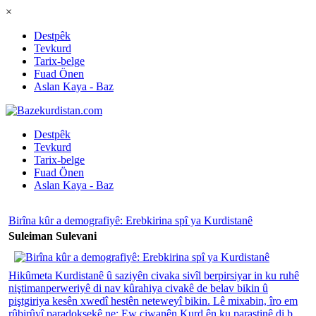
×
Destpêk
Tevkurd
Tarix-belge
Fuad Önen
Aslan Kaya - Baz
Destpêk
Tevkurd
Tarix-belge
Fuad Önen
Aslan Kaya - Baz
Birîna kûr a demografiyê: Erebkirina spî ya Kurdistanê
Suleiman Sulevani
Hikûmeta Kurdistanê û saziyên civaka sivîl berpirsiyar in ku ruhê
niştimanperweriyê di nav kûrahiya civakê de belav bikin û
piştgiriya kesên xwedî hestên neteweyî bikin. Lê mixabin, îro em
rûbirûyî paradoksekê ne: Ew ciwanên Kurd ên ku parastinê di b...