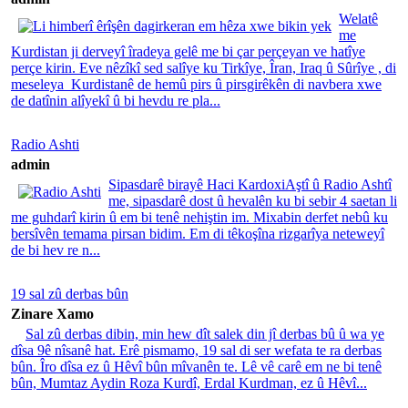
Welatê
me
Kurdistan ji derveyî îradeya gelê me bi çar perçeyan ve hatîye
perçe kirin. Eve nêzîkî sed salîye ku Tirkîye, Îran, Iraq û Sûrîye , di
meseleya Kurdistanê de hemû pirs û pirsgirêkên di navbera xwe
de datînin alîyekî û bi hevdu re pla...
Radio Ashti
admin
Sipasdarê birayê Haci KardoxiAştî û Radio Ashtî
me, sipasdarê dost û hevalên ku bi sebir 4 saetan li
me guhdarî kirin û em bi tenê nehiştin im. Mixabin derfet nebû ku
bersîvên temama pirsan bidim. Em di têkoşîna rizgarîya neteweyî
de bi hev re n...
19 sal zû derbas bûn
Zinare Xamo
Sal zû derbas dibin, min hew dît salek din jî derbas bû û wa ye
dîsa 9ê nîsanê hat. Erê pismamo, 19 sal di ser wefata te ra derbas
bûn. Îro dîsa ez û Hêvî bûn mîvanên te. Lê vê carê em ne bi tenê
bûn, Mumtaz Aydin Roza Kurdî, Erdal Kurdman, ez û Hêvî...