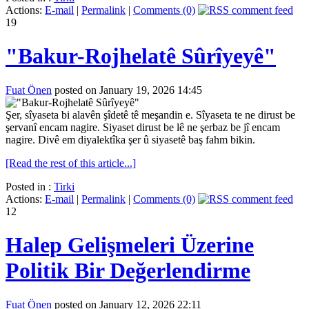
Actions:
E-mail
|
Permalink
|
Comments (0)
19
"Bakur-Rojhelatê Sûrîyeyê"
Fuat Önen
posted on January 19, 2026 14:45
Şer, sîyaseta bi alavên şîdetê tê meşandin e. Sîyaseta te ne dirust be
şervanî encam nagire. Siyaset dirust be lê ne şerbaz be jî encam
nagire. Divê em diyalektîka şer û siyasetê baş fahm bikin.
[Read the rest of this article...]
Posted in :
Tirki
Actions:
E-mail
|
Permalink
|
Comments (0)
12
Halep Gelişmeleri Üzerine
Politik Bir Değerlendirme
Fuat Önen
posted on January 12, 2026 22:11