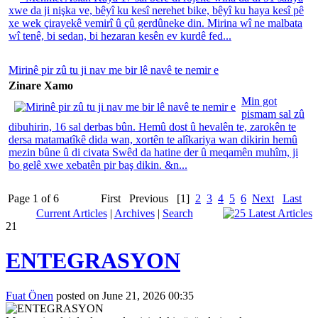
xwe da ji nişka ve, bêyî ku kesî nerehet bike, bêyî ku haya kesî pê
xe wek çirayekê vemirî û çû gerdûneke din. Mirina wî ne malbata
wî tenê, bi sedan, bi hezaran kesên ev kurdê fed...
Mirinê pir zû tu ji nav me bir lê navê te nemir e
Zinare Xamo
Min got
pismam sal zû
dibuhirin, 16 sal derbas bûn. Hemû dost û hevalên te, zarokên te
dersa matamatîkê dida wan, xortên te alîkariya wan dikirin hemû
mezin bûne û di civata Swêd da hatine der û meqamên muhîm, ji
bo gelê xwe xebatên pir baş dikin. &n...
Page 1 of 6
First
Previous
[1]
2
3
4
5
6
Next
Last
Current Articles
|
Archives
|
Search
21
ENTEGRASYON
Fuat Önen
posted on June 21, 2026 00:35