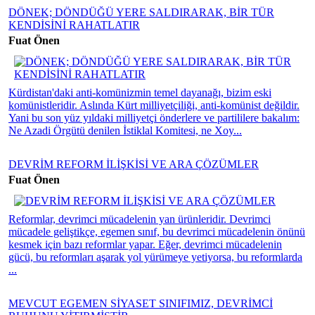
DÖNEK; DÖNDÜĞÜ YERE SALDIRARAK, BİR TÜR
KENDİSİNİ RAHATLATIR
Fuat Önen
Kürdistan'daki anti-komünizmin temel dayanağı, bizim eski
komünistleridir. Aslında Kürt milliyetçiliği, anti-komünist değildir.
Yani bu son yüz yıldaki milliyetçi önderlere ve partililere bakalım:
Ne Azadi Örgütü denilen İstiklal Komitesi, ne Xoy...
DEVRİM REFORM İLİŞKİSİ VE ARA ÇÖZÜMLER
Fuat Önen
Reformlar, devrimci mücadelenin yan ürünleridir. Devrimci
mücadele geliştikçe, egemen sınıf, bu devrimci mücadelenin önünü
kesmek için bazı reformlar yapar. Eğer, devrimci mücadelenin
gücü, bu reformları aşarak yol yürümeye yetiyorsa, bu reformlarda
...
MEVCUT EGEMEN SİYASET SINIFIMIZ, DEVRİMCİ