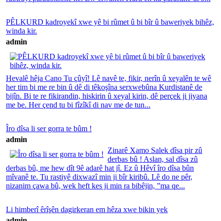
PÊLKURD kadroyekî xwe yê bi rûmet û bi bîr û baweriyek bihêz,
winda kir.
admin
Hevalê hêja Cano Tu çûyî! Lê navê te, fikir, nerîn û xeyalên te wê
her tim bi me re bin û dê di têkoşîna serxwebûna Kurdistanê de
bijîn. Bi te re fikirandin, hiskirin û xeyal kirin, dê perçek ji jiyana
me be. Her çend tu bi fîzîkî di nav me de tun...
Îro dîsa li ser gorra te bûm !
admin
Zinarê Xamo Salek dîsa pir zû
derbas bû ! Aslan, sal dîsa zû
derbas bû, me hew dît 9ê adarê hat jî. Ez û Hêvî îro dîsa bûn
mîvanê te. Tu rastiyê dixwazî min ji bîr kiribû. Lê do ne pêr,
nizanim çawa bû, wek heft kes ji min ra bibêjin, ”ma qe...
Li himberî êrîşên dagirkeran em hêza xwe bikin yek
admin