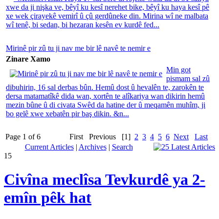
xwe da ji nişka ve, bêyî ku kesî nerehet bike, bêyî ku haya kesî pê
xe wek çirayekê vemirî û çû gerdûneke din. Mirina wî ne malbata
wî tenê, bi sedan, bi hezaran kesên ev kurdê fed...
Mirinê pir zû tu ji nav me bir lê navê te nemir e
Zinare Xamo
Min got
pismam sal zû
dibuhirin, 16 sal derbas bûn. Hemû dost û hevalên te, zarokên te
dersa matamatîkê dida wan, xortên te alîkariya wan dikirin hemû
mezin bûne û di civata Swêd da hatine der û meqamên muhîm, ji
bo gelê xwe xebatên pir baş dikin. &n...
Page 1 of 6
First
Previous
[1]
2
3
4
5
6
Next
Last
Current Articles
|
Archives
|
Search
15
Civîna meclîsa Tevkurdê ya 2-
emîn pêk hat