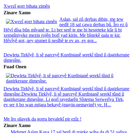
Xwezî gorr bihata zimên
Zinare Xamo
Aslan, sal zû derbas dibin, me tew
nedît 18 sal çawa derbas bû. Îro ez û
Hêvî dîsa bûn mîvanê te. Li ber serê te me bi hesreteke kûr û bi
xemgîniyeke mezin rojên borî yad kirin. Me bîstekê qala te kir.
Hêvîyê got, qey qismet û nesîbê te ev ax, ev gor...
Dewleta Tirkîyê, li sê parçeyê Kurdistanê şerekî tûnd û dagirkerane
dimeşîne.
Fuad Onen
Dewleta Tirkîyê, li sê parçeyê Kurdistanê şerekî tûnd û dagirkerane
dimeşîne.Dewleta Tirkîyê, li sê parçeyê Kurdistanê şerekî tûnd û
dagirkerane dimeşîne. Li gorî rayedarên Sîstema Serwerîya Tirk,
ev şer ji bo wan mijara bekayê (mayin-nemayinê) ye. H...
Me îro silavek da gorra hevalekî pir ezîz !
Zinare Xamo
Mehmet Aslan Kaya 17 sal berê di rojeke wiha da di 51 saliya