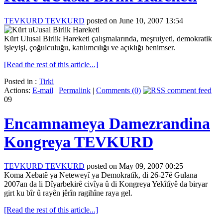
TEVKURD TEVKURD
posted on June 10, 2007 13:54
Kürt Ulusal Birlik Hareketi çalışmalarında, meşruiyeti, demokratik
işleyişi, çoğulculuğu, katılımcılığı ve açıklığı benimser.
[Read the rest of this article...]
Posted in :
Tirki
Actions:
E-mail
|
Permalink
|
Comments (0)
09
Encamnameya Damezrandina
Kongreya TEVKURD
TEVKURD TEVKURD
posted on May 09, 2007 00:25
Koma Xebatê ya Neteweyî ya Demokratîk, di 26-27ê Gulana
2007an da li Dîyarbekirê civîya û di Kongreya Yekîtîyê da biryar
girt ku bîr û rayên jêrîn ragihîne raya gel.
[Read the rest of this article...]