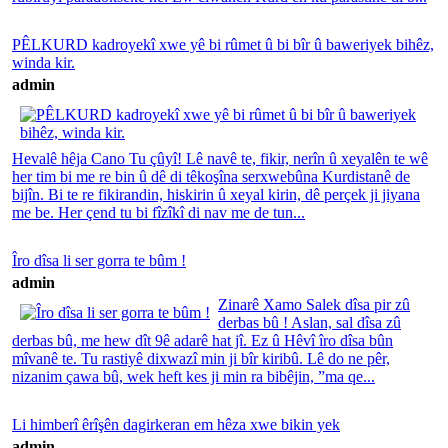
PÊLKURD kadroyekî xwe yê bi rûmet û bi bîr û baweriyek bihêz,
winda kir.
admin
Hevalê hêja Cano Tu çûyî! Lê navê te, fikir, nerîn û xeyalên te wê
her tim bi me re bin û dê di têkoşîna serxwebûna Kurdistanê de
bijîn. Bi te re fikirandin, hiskirin û xeyal kirin, dê perçek ji jiyana
me be. Her çend tu bi fîzîkî di nav me de tun...
Îro dîsa li ser gorra te bûm !
admin
Zinarê Xamo Salek dîsa pir zû
derbas bû ! Aslan, sal dîsa zû
derbas bû, me hew dît 9ê adarê hat jî. Ez û Hêvî îro dîsa bûn
mîvanê te. Tu rastiyê dixwazî min ji bîr kiribû. Lê do ne pêr,
nizanim çawa bû, wek heft kes ji min ra bibêjin, ”ma qe...
Li himberî êrîşên dagirkeran em hêza xwe bikin yek
admin