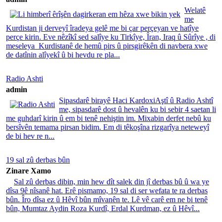
Welatê
me
Kurdistan ji derveyî îradeya gelê me bi çar perçeyan ve hatîye
perçe kirin. Eve nêzîkî sed salîye ku Tirkîye, Îran, Iraq û Sûrîye , di
meseleya Kurdistanê de hemû pirs û pirsgirêkên di navbera xwe
de datînin alîyekî û bi hevdu re pla...
Radio Ashti
admin
Sipasdarê birayê Haci KardoxiAştî û Radio Ashtî
me, sipasdarê dost û hevalên ku bi sebir 4 saetan li
me guhdarî kirin û em bi tenê nehiştin im. Mixabin derfet nebû ku
bersîvên temama pirsan bidim. Em di têkoşîna rizgarîya neteweyî
de bi hev re n...
19 sal zû derbas bûn
Zinare Xamo
Sal zû derbas dibin, min hew dît salek din jî derbas bû û wa ye
dîsa 9ê nîsanê hat. Erê pismamo, 19 sal di ser wefata te ra derbas
bûn. Îro dîsa ez û Hêvî bûn mîvanên te. Lê vê carê em ne bi tenê
bûn, Mumtaz Aydin Roza Kurdî, Erdal Kurdman, ez û Hêvî...