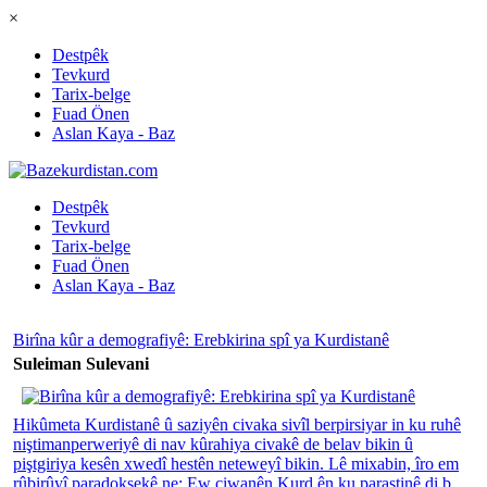
×
Destpêk
Tevkurd
Tarix-belge
Fuad Önen
Aslan Kaya - Baz
Destpêk
Tevkurd
Tarix-belge
Fuad Önen
Aslan Kaya - Baz
Birîna kûr a demografiyê: Erebkirina spî ya Kurdistanê
Suleiman Sulevani
Hikûmeta Kurdistanê û saziyên civaka sivîl berpirsiyar in ku ruhê
niştimanperweriyê di nav kûrahiya civakê de belav bikin û
piştgiriya kesên xwedî hestên neteweyî bikin. Lê mixabin, îro em
rûbirûyî paradoksekê ne: Ew ciwanên Kurd ên ku parastinê di b...