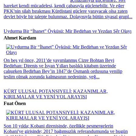
açmazlarıyla güçlenmez. Her
hareket kendi mücadelesi, kendi çabasıyla güçlenebilir. Ve eğer
PKK'nin silah bırakması Kürdistani güçlere yarayacak olsa zaten
devlet böyle bir talepte bulunmaz. Dolayısıyla bütün siyasal grupl...
Uydurma Bir “İhanet” Öyküsü: Mir Bedirhan ve Yezdan Şêr Olayı
Ahmet Kardam
On beş yıl önce, 2011’de yayımlanmış Cizre Bohtan Beyi
Bedirhan: Direniş ve İsyan Yılları başlıklı kitabım üzerinde
çalışırken Bedirhan Bey’in 1847’de Osmanlı ordusuna yenilip
teslim olmak zorunda kalmasının nedeninin, yeğ...
KÜRT ULUSAL POTANSIYELİ: KAZANIMLAR,
KIRILMALAR VE YENİ YOL ARAYIŞI
Fuat Önen
Son 10 yılda; Kobani direnişinde, özellikle peşmergelerin
Kobani'ye girişinde; 2017 bağımsızlık referandumunda ve bugün