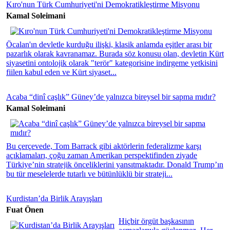
Kıro'nun Türk Cumhuriyeti'ni Demokratikleştirme Misyonu
Kamal Soleimani
Öcalan'ın devletle kurduğu ilişki, klasik anlamda eşitler arası bir
pazarlık olarak kavranamaz. Burada söz konusu olan, devletin Kürt
siyasetini ontolojik olarak "terör" kategorisine indirgeme yetkisini
fiilen kabul eden ve Kürt siyaset...
Acaba “dinî caşlık” Güney’de yalnızca bireysel bir sapma mıdır?
Kamal Soleimani
Bu çerçevede, Tom Barrack gibi aktörlerin federalizme karşı
açıklamaları, çoğu zaman Amerikan perspektifinden ziyade
Türkiye’nin stratejik önceliklerini yansıtmaktadır. Donald Trump’ın
bu tür meselelerde tutarlı ve bütünlüklü bir strateji...
Kurdistan’da Birlik Arayışları
Fuat Önen
Hiçbir örgüt başkasının