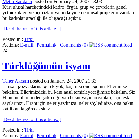
Metin Sandalci
posted on February 24, 2007 13:03
Kürt ulusal hareketindeki kadro, örgüt, grup ve çevrelerin genel
yetmezlikleri ve açmazları yanında yine de ulusal projelerin varolan
bu kadrolar aracılığı ile oluşacağı açıktır.
[Read the rest of this article...]
Posted in :
Tirki
Actions:
E-mail
|
Permalink
|
Comments (0)
24
Türklüğümün isyanı
Taner Akçam
posted on January 24, 2007 21:33
Timsah gözyaşlarına gerek yok, başımızı öne eğelim. Ellerimize
bakalım. Ellerimizdeki bu kanı nasıl temizleyeceğimize bakalım. Siz,
Hrant'ın ölümünden şoka uğrayan basın yayın organları, açın eski
sayılarınızı, Hrant için neler yazdınıza, neler söyledinize, ona bakın,
katili orada göreceksiniz. ...
[Read the rest of this article...]
Posted in :
Tirki
Actions:
E-mail
|
Permalink
|
Comments (0)