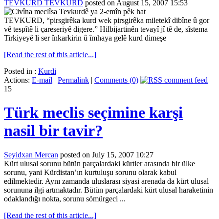
TEVKURD TEVKURD
posted on August 15, 2007 15:53
TEVKURD, “pirsgirêka kurd wek pirsgirêka miletekî dibîne û gor
vê tespîtê li çareseriyê digere.” Hilbijartinên tevayî jî tê de, sîstema
Tirkiyeyê li ser înkarkirin û îmhaya gelê kurd dimeşe
[Read the rest of this article...]
Posted in :
Kurdi
Actions:
E-mail
|
Permalink
|
Comments (0)
15
Türk meclis seçimine karşi
nasil bir tavir?
Seyidxan Mercan
posted on July 15, 2007 10:27
Kürt ulusal sorunu bütün parçalardaki kürtler arasında bir ülke
sorunu, yani Kürdistan’ın kurtuluşu sorunu olarak kabul
edilmektedir. Aynı zamanda uluslarası siyasi arenada da kürt ulusal
sorununa ilgi artmaktadır. Bütün parçalardaki kürt ulusal haraketinin
odaklandığı nokta, sorunu sömürgeci ...
[Read the rest of this article...]