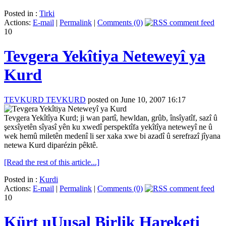
Posted in :
Tirki
Actions:
E-mail
|
Permalink
|
Comments (0)
10
Tevgera Yekîtiya Neteweyî ya
Kurd
TEVKURD TEVKURD
posted on June 10, 2007 16:17
Tevgera Yekîtîya Kurd; ji wan partî, hewldan, grûb, însîyatîf, sazî û
şexsîyetên sîyasî yên ku xwedî perspektîfa yekîtîya neteweyî ne û
wek hemû miletên medenî li ser xaka xwe bi azadî û serefrazî jîyana
netewa Kurd diparézin pêktê.
[Read the rest of this article...]
Posted in :
Kurdi
Actions:
E-mail
|
Permalink
|
Comments (0)
10
Kürt uUusal Birlik Hareketi