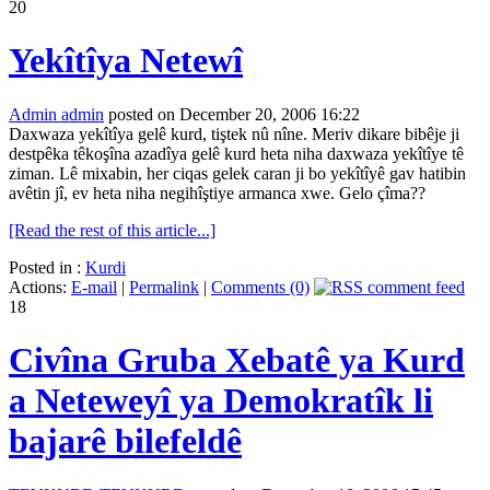
20
Yekîtîya Netewî
Admin admin
posted on December 20, 2006 16:22
Daxwaza yekîtîya gelê kurd, tiştek nû nîne. Meriv dikare bibêje ji
destpêka têkoşîna azadîya gelê kurd heta niha daxwaza yekîtîye tê
ziman. Lê mixabin, her ciqas gelek caran ji bo yekîtîyê gav hatibin
avêtin jî, ev heta niha negihîştiye armanca xwe. Gelo çîma??
[Read the rest of this article...]
Posted in :
Kurdi
Actions:
E-mail
|
Permalink
|
Comments (0)
18
Civîna Gruba Xebatê ya Kurd
a Neteweyî ya Demokratîk li
bajarê bilefeldê