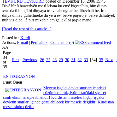
TEVKURD TEVKURD
posted on December 18, 2006 15:45
Divê bîr û bawerîyên me û lebata ku emê biçespînin, him di nav
xwe da û him jî bi dinyaya îro ve ahengdar be, lihevhatî be. Îro
dinya di nav guhertinekê da ye û ev, berve paşerojê, berve dahûtîyek
nuh viz dibe, lê pirr mixabin em gellekî bi paşve mane
[Read the rest of this article...]
Posted in :
Kurdi
Actions:
E-mail
|
Permalink
|
Comments (0)
AA
Page
34
First
Previous
26
27
28
29
30
31
32
33
[34]
35
Next
of
35
ENTEGRASYON
Fuat Önen
Mevcut işgalci devlet sınırları içindeki
çözümleri artık, Kürdistan'daki siyaset
sınıfı elinin tersiyle itmelidir! Kürdistan meselesi hiçbir işgalci
devletin sınırları içinde çözülebilecek bir mesele değildir! Kürdistan
meselesinin çözü...