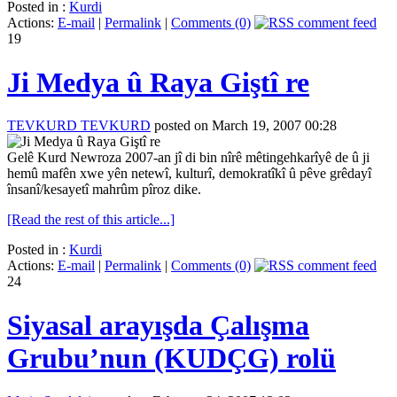
Posted in :
Kurdi
Actions:
E-mail
|
Permalink
|
Comments (0)
19
Ji Medya û Raya Giştî re
TEVKURD TEVKURD
posted on March 19, 2007 00:28
Gelê Kurd Newroza 2007-an jî di bin nîrê mêtingehkarîyê de û ji
hemû mafên xwe yên netewî, kulturî, demokratîkî û pêve grêdayî
însanî/kesayetî mahrûm pîroz dike.
[Read the rest of this article...]
Posted in :
Kurdi
Actions:
E-mail
|
Permalink
|
Comments (0)
24
Siyasal arayışda Çalışma
Grubu’nun (KUDÇG) rolü