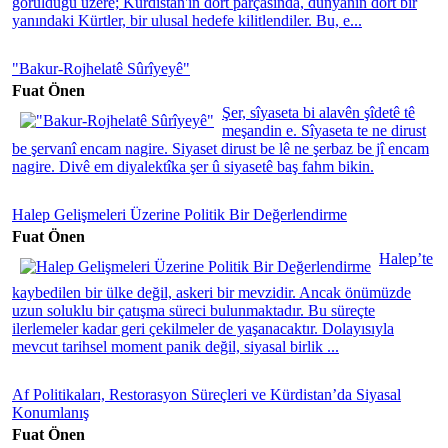
görüldüğü üzere; Kürdistan'ın dört parçasında, dünyanın dört bir
yanındaki Kürtler, bir ulusal hedefe kilitlendiler. Bu, e...
"Bakur-Rojhelatê Sûrîyeyê"
Fuat Önen
Şer, sîyaseta bi alavên şîdetê tê
meşandin e. Sîyaseta te ne dirust
be şervanî encam nagire. Siyaset dirust be lê ne şerbaz be jî encam
nagire. Divê em diyalektîka şer û siyasetê baş fahm bikin.
Halep Gelişmeleri Üzerine Politik Bir Değerlendirme
Fuat Önen
Halep’te
kaybedilen bir ülke değil, askeri bir mevzidir. Ancak önümüzde
uzun soluklu bir çatışma süreci bulunmaktadır. Bu süreçte
ilerlemeler kadar geri çekilmeler de yaşanacaktır. Dolayısıyla
mevcut tarihsel moment panik değil, siyasal birlik ...
Af Politikaları, Restorasyon Süreçleri ve Kürdistan’da Siyasal
Konumlanış
Fuat Önen