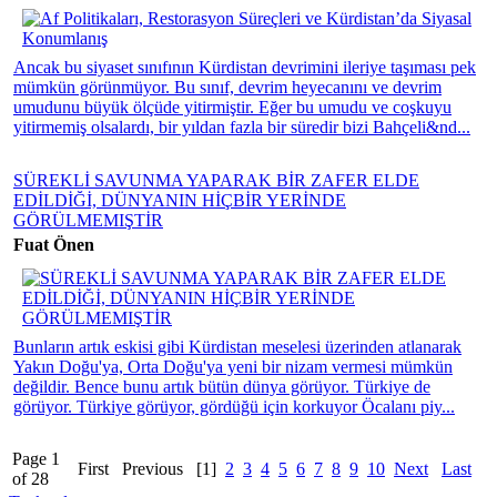
Ancak bu siyaset sınıfının Kürdistan devrimini ileriye taşıması pek
mümkün görünmüyor. Bu sınıf, devrim heyecanını ve devrim
umudunu büyük ölçüde yitirmiştir. Eğer bu umudu ve coşkuyu
yitirmemiş olsalardı, bir yıldan fazla bir süredir bizi Bahçeli&nd...
SÜREKLİ SAVUNMA YAPARAK BİR ZAFER ELDE
EDİLDİĞİ, DÜNYANIN HİÇBİR YERİNDE
GÖRÜLMEMIŞTİR
Fuat Önen
Bunların artık eskisi gibi Kürdistan meselesi üzerinden atlanarak
Yakın Doğu'ya, Orta Doğu'ya yeni bir nizam vermesi mümkün
değildir. Bence bunu artık bütün dünya görüyor. Türkiye de
görüyor. Türkiye görüyor, gördüğü için korkuyor Öcalanı piy...
Page 1
First
Previous
[1]
2
3
4
5
6
7
8
9
10
Next
Last
of 28