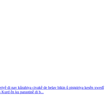
riyê di nav kûrahiya civakê de belav bikin û piştgiriya kesên xwedî
Kurd ên ku parastinê di b...