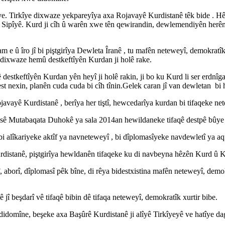
îye. Tirkîye dixwaze yekpareyîya axa Rojavayê Kurdistanê têk bide . Hêz
rê Sipîyê. Kurd ji cîh û warên xwe tên qewirandin, dewlemendiyên herê
m e û îro jî bi piştgirîya Dewleta Îranê , tu mafên neteweyî, demokrat
î dixwaze hemû destkeftîyên Kurdan ji holê rake.
destkeftîyên Kurdan yên heyî ji holê rakin, ji bo ku Kurd li ser erdnîg
nexin, planên cuda cuda bi cîh tînin.Gelek caran jî van dewletan bi hev
Rojavayê Kurdistanê , berîya her tiştî, hewcedarîya kurdan bi tifaqeke n
ê Mutabaqata Duhokê ya sala 2014an hewildaneke tifaqê destpê bûye 
bi alîkariyeke aktîf ya navneteweyî , bi dîplomasîyeke navdewletî ya 
anê, piştgirîya hewldanên tifaqeke ku di navbeyna hêzên Kurd û Kur
 aborî, dîplomasî pêk bîne, di rêya bidestxistina mafên neteweyî, demok
beşdarî vê tifaqê bibin dê tifaqa neteweyî, demokratîk xurtir bibe.
didomîne, beşeke axa Başûrê Kurdistanê ji alîyê Tirkîyeyê ve hatîye dag