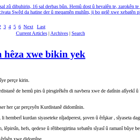
al zû dibuhirin, 16 sal derbas bûn. Hemû dost û hevalên te, zarokên te
civata Swêd da hatine der û meqamên muhîm, ji bo gelê xwe xebatên pir
2
3
4
5
6
Next
Last
Current Articles
|
Archives
|
Search
m hêza xwe bikin yek
ye perçe kirin.
rdistanê de hemû pirs û pirsgirêkên di navbera xwe de datînin alîyekî û 
i ser her çar perçeyên Kurdistanê didomînin.
 li hemberî kurdan siyaseteke nîjadperest, şoven û êrîşkar , sîyaseta da
, lêpirsîn, hefs, qedexe û rêlibergirtina xebatên sîyasî û ramanî bûye be
î êrîşên xwe didomîne.