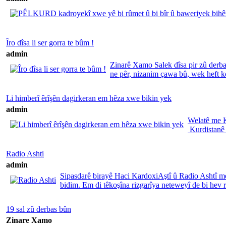
Îro dîsa li ser gorra te bûm !
admin
Zinarê Xamo Salek dîsa pir zû derbas 
ne pêr, nizanim çawa bû, wek heft kes
Li himberî êrîşên dagirkeran em hêza xwe bikin yek
admin
Welatê me Ku
Kurdistanê d
Radio Ashti
admin
Sipasdarê birayê Haci KardoxiAştî û Radio Ashtî me,
bidim. Em di têkoşîna rizgarîya neteweyî de bi hev re
19 sal zû derbas bûn
Zinare Xamo