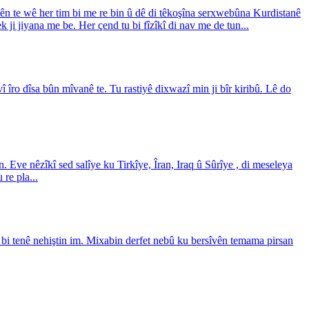
lên te wê her tim bi me re bin û dê di têkoşîna serxwebûna Kurdistanê
çek ji jiyana me be. Her çend tu bi fîzîkî di nav me de tun...
 îro dîsa bûn mîvanê te. Tu rastiyê dixwazî min ji bîr kiribû. Lê do
. Eve nêzîkî sed salîye ku Tirkîye, Îran, Iraq û Sûrîye , di meseleya
re pla...
 bi tenê nehiştin im. Mixabin derfet nebû ku bersîvên temama pirsan