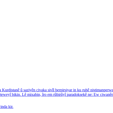
Kurdistanê û saziyên civaka sivîl berpirsiyar in ku ruhê niştimanperwe
eteweyî bikin. Lê mixabin, îro em rûbirûyî paradoksekê ne: Ew ciwanên 
nda kir.