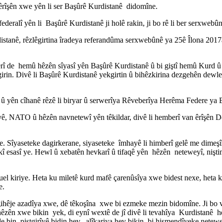
 êrîşên xwe yên li ser Başûrê Kurdistanê didomîne.
deralî yên li Başûrê Kurdistanê ji holê rakin, ji bo rê li ber serxwebûn
rdistanê, rêzlêgirtina îradeya referandûma serxwebûnê ya 25ê Îlona 201
 serî de hemû hêzên sîyasî yên Başûrê Kurdistanê û bi giştî hemû Kurd û
n. Divê li Başûrê Kurdistanê yekgirtin û bihêzkirina dezgehên dewletî 
yên cîhanê rêzê li biryar û serwerîya Rêveberîya Herêma Federe ya B
 NATO û hêzên navnetewî yên têkildar, divê li hemberî van êrîşên De
ke. Sîyaseteke dagirkerane, siyaseteke îmhayê li himberî gelê me dimeş
kî esasî ye. Hewl û xebatên hevkarî û tifaqê yên hêzên neteweyî, nişti
uel kiriye. Heta ku miletê kurd mafê çarenûsîya xwe bidest nexe, heta
e.
gihêje azadîya xwe, dê têkoşîna xwe bi ezmeke mezin bidomîne. Ji bo vê
 hêzên xwe bikin yek, di eynî wextê de jî divê li tevahîya Kurdistanê h
e bin, piştgirîyê bidin hev, alîkariya hev bikin, bi hişmendîyeke netewe