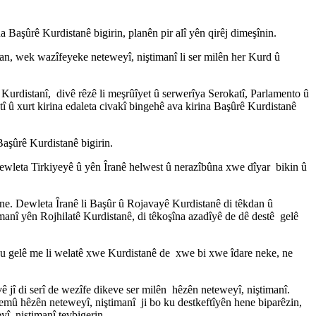
a Başûrê Kurdistanê bigirin, planên pir alî yên qirêj dimeşînin.
7an, wek wazîfeyeke neteweyî, niştimanî li ser milên her Kurd û
 Kurdistanî, divê rêzê li meşrûîyet û serwerîya Serokatî, Parlamento û
û xurt kirina edaleta civakî bingehê ava kirina Başûrê Kurdistanê
aşûrê Kurdistanê bigirin.
wleta Tirkiyeyê û yên Îranê helwest û nerazîbûna xwe dîyar bikin û
îne. Dewleta Îranê li Başûr û Rojavayê Kurdistanê di têkdan û
manî yên Rojhilatê Kurdistanê, di têkoşîna azadîyê de dê destê gelê
 ku gelê me li welatê xwe Kurdistanê de xwe bi xwe îdare neke, ne
 jî di serî de wezîfe dikeve ser milên hêzên neteweyî, niştimanî.
emû hêzên neteweyî, niştimanî ji bo ku destkeftîyên hene biparêzin,
yî, niştimanî tevbigerin.