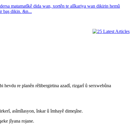
 dersa matamatîkê dida wan, xortên te alîkariya wan dikirin hemû
 baş dikin. &n...
bi hevdu re planên rêlibergirtina azadî, rizgarî û serxwebûna
girkerî, asîmîlasyon, înkar û îmhayê dimeşîne.
şeke jîyana rojane.