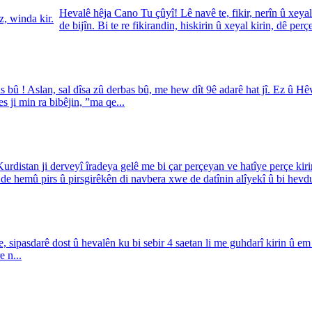
Hevalê hêja Cano Tu çûyî! Lê navê te, fikir, nerîn û xeya
de bijîn. Bi te re fikirandin, hiskirin û xeyal kirin, dê per
bû ! Aslan, sal dîsa zû derbas bû, me hew dît 9ê adarê hat jî. Ez û Hêvî
 ji min ra bibêjin, ”ma qe...
rdistan ji derveyî îradeya gelê me bi çar perçeyan ve hatîye perçe kirin
e hemû pirs û pirsgirêkên di navbera xwe de datînin alîyekî û bi hevdu 
 sipasdarê dost û hevalên ku bi sebir 4 saetan li me guhdarî kirin û em
 n...