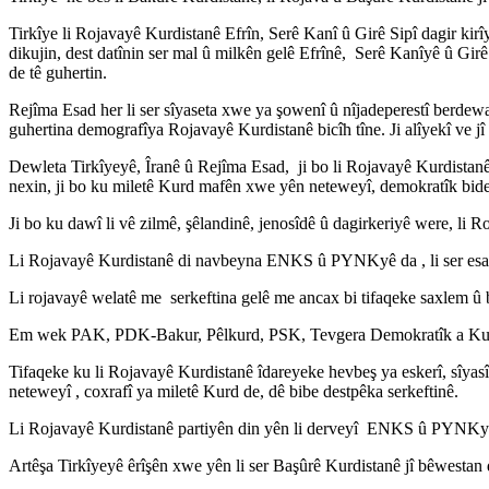
Tirkîye li Rojavayê Kurdistanê Efrîn, Serê Kanî û Girê Sipî dagir kir
dikujin, dest datînin ser mal û milkên gelê Efrînê, Serê Kanîyê û Gi
de tê guhertin.
Rejîma Esad her li ser sîyaseta xwe ya şowenî û nîjadeperestî berdewa
guhertina demografîya Rojavayê Kurdistanê bicîh tîne. Ji alîyekî ve j
Dewleta Tirkîyeyê, Îranê û Rejîma Esad, ji bo li Rojavayê Kurdistanê 
nexin, ji bo ku miletê Kurd mafên xwe yên neteweyî, demokratîk bidest 
Ji bo ku dawî li vê zilmê, şêlandinê, jenosîdê û dagirkeriyê were, li 
Li Rojavayê Kurdistanê di navbeyna ENKS û PYNKyê da , li ser esas
Li rojavayê welatê me serkeftina gelê me ancax bi tifaqeke saxlem û 
Em wek PAK, PDK-Bakur, Pêlkurd, PSK, Tevgera Demokratîk a Kurdist
Tifaqeke ku li Rojavayê Kurdistanê îdareyeke hevbeş ya eskerî, sîyasî,
neteweyî , coxrafî ya miletê Kurd de, dê bibe destpêka serkeftinê.
Li Rojavayê Kurdistanê partiyên din yên li derveyî ENKS û PYNKyê jî 
Artêşa Tirkîyeyê êrîşên xwe yên li ser Başûrê Kurdistanê jî bêwestan 