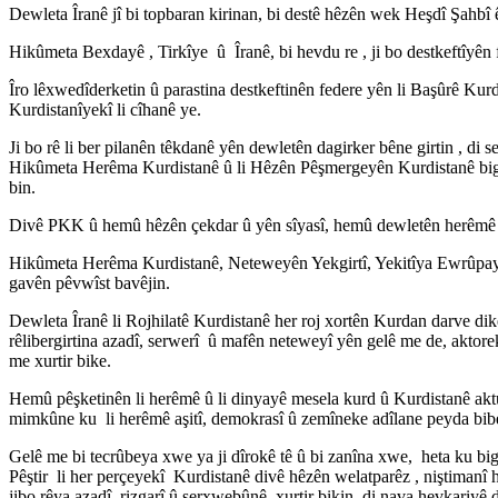
Dewleta Îranê jî bi topbaran kirinan, bi destê hêzên wek Heşdî Şahbî
Hikûmeta Bexdayê , Tirkîye û Îranê, bi hevdu re , ji bo destkeftîyên fe
Îro lêxwedîderketin û parastina destkeftinên federe yên li Başûrê Ku
Kurdistanîyekî li cîhanê ye.
Ji bo rê li ber pilanên têkdanê yên dewletên dagirker bêne girtin , di
Hikûmeta Herêma Kurdistanê û li Hêzên Pêşmergeyên Kurdistanê bigiri
bin.
Divê PKK û hemû hêzên çekdar û yên sîyasî, hemû dewletên herêmê û 
Hikûmeta Herêma Kurdistanê, Neteweyên Yekgirtî, Yekitîya Ewrûpayê,
gavên pêvwîst bavêjin.
Dewleta Îranê li Rojhilatê Kurdistanê her roj xortên Kurdan darve di
rêlibergirtina azadî, serwerî û mafên neteweyî yên gelê me de, aktore
me xurtir bike.
Hemû pêşketinên li herêmê û li dinyayê mesela kurd û Kurdistanê akt
mimkûne ku li herêmê aşitî, demokrasî û zemîneke adîlane peyda bib
Gelê me bi tecrûbeya xwe ya ji dîrokê tê û bi zanîna xwe, heta ku bi
Pêştir li her perçeyekî Kurdistanê divê hêzên welatparêz , niştimanî
jibo rêya azadî, rizgarî û serxwebûnê xurtir bikin, di nava hevkariyê d