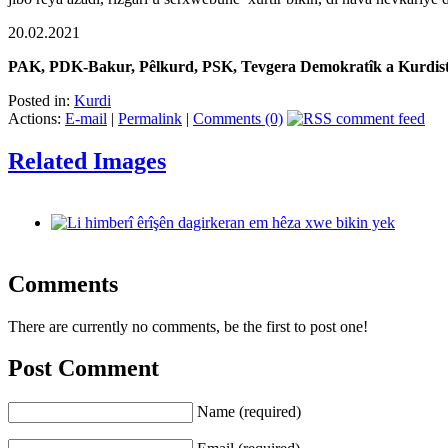
20.02.2021
PAK, PDK-Bakur, Pêlkurd, PSK, Tevgera Demokratîk a Kurdis
Posted in:
Kurdi
Actions:
E-mail
|
Permalink
|
Comments (0)
Related Images
Comments
There are currently no comments, be the first to post one!
Post Comment
Name (required)