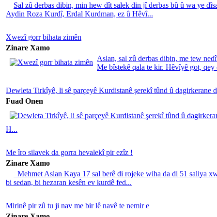
Sal zû derbas dibin, min hew dît salek din jî derbas bû û wa ye dî
Aydin Roza Kurdî, Erdal Kurdman, ez û Hêvî...
Xwezî gorr bihata zimên
Zinare Xamo
Aslan, sal zû derbas dibin, me tew nedî
Me bîstekê qala te kir. Hêvîyê got, qey 
Dewleta Tirkîyê, li sê parçeyê Kurdistanê şerekî tûnd û dagirkerane 
Fuad Onen
H...
Me îro silavek da gorra hevalekî pir ezîz !
Zinare Xamo
Mehmet Aslan Kaya 17 sal berê di rojeke wiha da di 51 saliya xwe 
bi sedan, bi hezaran kesên ev kurdê fed...
Mirinê pir zû tu ji nav me bir lê navê te nemir e
Zinare Xamo