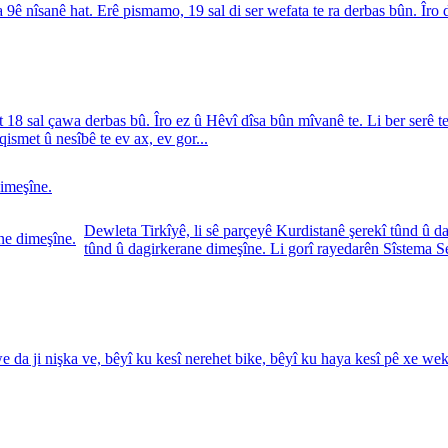
sa 9ê nîsanê hat. Erê pismamo, 19 sal di ser wefata te ra derbas bûn. Î
t 18 sal çawa derbas bû. Îro ez û Hêvî dîsa bûn mîvanê te. Li ber serê t
qismet û nesîbê te ev ax, ev gor...
dimeşîne.
Dewleta Tirkîyê, li sê parçeyê Kurdistanê şerekî tûnd û d
tûnd û dagirkerane dimeşîne. Li gorî rayedarên Sîstema S
da ji nişka ve, bêyî ku kesî nerehet bike, bêyî ku haya kesî pê xe wek