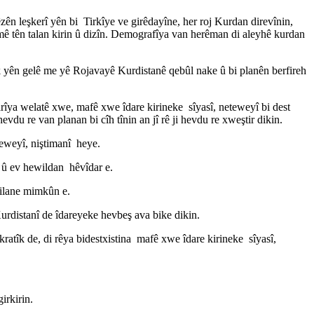
ên leşkerî yên bi Tirkîye ve girêdayîne, her roj Kurdan direvînin,
mê tên talan kirin û dizîn. Demografîya van herêman di aleyhê kurdan
îk yên gelê me yê Rojavayê Kurdistanê qebûl nake û bi planên berfireh
arîya welatê xwe, mafê xwe îdare kirineke sîyasî, neteweyî bi dest
du re van planan bi cîh tînin an jî rê ji hevdu re xweştir dikin.
eteweyî, niştimanî heye.
û ev hewildan hêvîdar e.
aqilane mimkûn e.
distanî de îdareyeke hevbeş ava bike dikin.
ratîk de, di rêya bidestxistina mafê xwe îdare kirineke sîyasî,
irkirin.