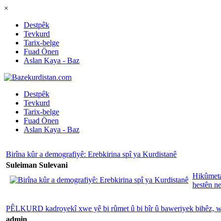
×
Destpêk
Tevkurd
Tarix-belge
Fuad Önen
Aslan Kaya - Baz
Destpêk
Tevkurd
Tarix-belge
Fuad Önen
Aslan Kaya - Baz
Birîna kûr a demografiyê: Erebkirina spî ya Kurdistanê
Suleiman Sulevani
Hikûmeta 
hestên n
PÊLKURD kadroyekî xwe yê bi rûmet û bi bîr û baweriyek bihêz, wi
admin