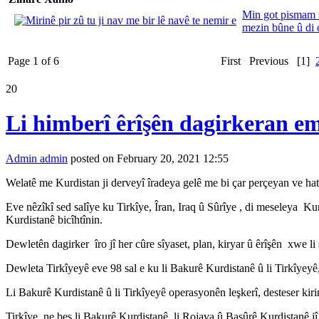
Min got pismam s
mezin bûne û di 
Page 1 of 6
First
Previous
[1]
20
Li himberî êrîşên dagirkeran e
Admin admin
posted on February 20, 2021 12:55
Welatê me Kurdistan ji derveyî îradeya gelê me bi çar perçeyan ve hatî
Eve nêzîkî sed salîye ku Tirkîye, Îran, Iraq û Sûrîye , di meseleya Ku
Kurdistanê bicîhtînin.
Dewletên dagirker îro jî her cûre sîyaset, plan, kiryar û êrîşên xwe l
Dewleta Tirkîyeyê eve 98 sal e ku li Bakurê Kurdistanê û li Tirkîyeyê,
Li Bakurê Kurdistanê û li Tirkîyeyê operasyonên leşkerî, desteser kirin
Tirkîye ne bes li Bakurê Kurdistanê, li Rojava û Başûrê Kurdistanê j