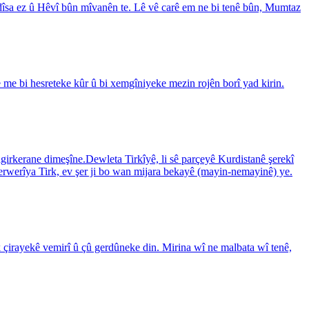
ro dîsa ez û Hêvî bûn mîvanên te. Lê vê carê em ne bi tenê bûn, Mumtaz
e me bi hesreteke kûr û bi xemgîniyeke mezin rojên borî yad kirin.
agirkerane dimeşîne.Dewleta Tirkîyê, li sê parçeyê Kurdistanê şerekî
erwerîya Tirk, ev şer ji bo wan mijara bekayê (mayin-nemayinê) ye.
 çirayekê vemirî û çû gerdûneke din. Mirina wî ne malbata wî tenê,