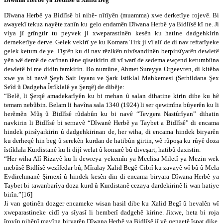
Dîwana Herbê ya Bidlîsê bi nihê- nîtîyên (muamma) xwe derketîye rojevê. Bi
awayekî tekuz nayête zanîn ku gelo endamên Dîwana Herbê ya Bidlîsê kî ne. Ji
viya jî grîngtir tu peyvek ji xweparastinên kesên ku hatine dadgehkirin
derneketîye derve. Gelek vekirî ye ku Komara Tirk ji vî alî de di nav reftarîyeke
gelek ketum de ye. Tiştên ku di nav rêzikên nivîsandinên berpirsîyarên dewletê
yên wê demê de carînan têne qisetkirin di vî warî de sedema ewçend ketumbûna
dewletê bi me didin famkirin. Bo numûne, Ahmet Sureyya Orgeevren, di kitêba
xwe ya bi navê Şeyh Sait Isyanı ve Şark Istiklal Mahkemesi (Serhildana Şex
Seîd û Dadgeha Îstîklalê ya Şerqê) de dibêje:
“Belê, li Şerqê amadekarîyên ku bi mehan û salan dihatine kirin dibe ku hê
temam nebûbin. Belam li havîna sala 1340 (1924) li ser qewimîna bûyerên ku li
herêmên Mûş û Bidlîsê rûdabûn ku bi navê “Tevgera Nastûrîyan” dihatin
navkirin li Bidlîsê bi sernavê “Dîwanê Herbê ya Taybet a Bidlîsê” di encama
hindek pirsîyarkirin û dadgehkirinan de, her wiha, di encama hindek biryarên
ku derheqê hin beg û serekên kurdan de hatibûn girtin, wê rûpoşa ku rûyê doza
îstîklala Kurdistanê ku li dijî welat û komarê bû diveşart, hatibû daxistin.
“Her wiha Alî Rizayê ku li dewreya yekemîn ya Meclisa Miletî ya Mezin wek
mebûsê Bidlîsê wezîfedar bû, Mîralay Xalid Begê Cibrî ku zavayê wî bû û Mela
Evdirehmanê Şirnexî û hindek kesên din di encama biryara Dîwana Herbê ya
Taybet bi tawanbarîya doza kurd û Kurdistanê cezaya dardekirinê li wan hatiye
birîn.”[16]
Ji van gotinên dozger encameke wisan hasil dibe ku Xalid Begî û hevalên wî
xweparastineke cidî ya sîyasî li hemberî dadgehê kirine. Jixwe, heta bi roja
îroyîn nihênî mayîna biryarên Dîwana Herbê ya Bidlîsê jî vê qenaetê îspat dike.