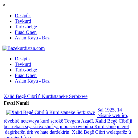
×
Destpêk
Tevkurd
Tarix-belge
Fuad Önen
Aslan Kaya - Baz
Destpêk
Tevkurd
Tarix-belge
Fuad Önen
Aslan Kaya - Baz
Xalid Begê Cibrî û Kurdistaneke Serbixwe
Fevzi Namli
Sal 1925, 14
Nîsanê wek îro,
rêvebirê neteweya kurd serokê Tevgera Azadî, Xalid Begê Cibrî ji
ber xebata siyasî-rêxistinî ya ji bo serxwebûna Kurdistanê ji teref
dagirkerên tirk ve hate dardekirin. Xalid Begê Cibrî welatparêz û
şoreşger bû; se...