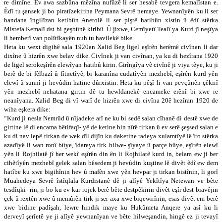
re dimîne. Ev awa sazbûna mêzîna nufûzê li ser hesabê tevgera kemalîstan e.
Êdî tu şansek ji bo piratîzekirina Peymana Sevrê nemaye. Yewnanîyên ku li ser
handana îngilîzan ketibûn Anetolê li ser piştê hatibûn xistin û êdî stêrka
Mistefa Kemalî dst bi geşbûnê kiribû. Û jixwe, Cemîyetî Tealî ya Kurd jî neşîya
li hemberî van polîtîkayên nuh tu havilekê bike.
Heta ku wext digihê sala 1920an Xalid Beg ligel eşîrên herêmê civînan li dar
dixîne û hizrên xwe belav dike. Civînek ji van civînan, ya ku di hezîrana 1920
de ligel serokeşîrên elewîyan hatibû kirin. Girîngîya vê civînê ji viya têye, ku ji
berê de bi fêlbazî û fîtnetîyê, bi karanîna cudatîyên mezhebî, eşîrên kurd yên
elewî û sunnî ji hevûdin hatine dûrxistin. Heta ku pêşî li van pevçûnên çêkirî
yên mezhebî nehatana girtin dê tu hewldanekê encameke erênî bi xwe re
neanîyana. Xalid Beg di vî warî de hizrên xwe di civîna 20ê hezîran 1920 de
wiha eşkera dike:
“Kurd ji nesla Nemrûd û nîjadeke arî ne ku bi sedê salan cîhanê di destê xwe de
girtine lê di encama bêtifaqî- yê de ketine bin nîrê tirkan û ev serê şeşsed salan e
ku di nav lepê tirkan de wek dîl dijîn ku daketine radeya xulamtîyê lê îro stêrka
azadîyê li wan ronî bûye, îdareya tirk hilwe- şîyaye û parçe bûye, eşîrên elewî
yên li Rojhilatê jî her wekî eşîrên din ên li Rojhilatê kurd in, belam ew ji ber
cihêtîyên mezhebî gelek salan bêsedem ji hevûdin kuştine lê divêt êdî ew dem
hatîbe ku xwe bigihînin hev û mafên xwe yên hevpar ji tirkan bistînin, li gorî
Muahedeya Sevrê îstîqlala Kurdistanê dê ji alîyê Yekîtîya Netewan ve bête
tesdîqki- rin, ji bo ku ev kar rojek berê bête destpêkirin divêt eşîr dest biavêjin
çek û rextên xwe û memûrên tirk ji ser axa xwe biqewirînin, esas divêt em berê
xwe bidine padîşah, lewre hindik maye ku Hukûmeta Anqere ya asî ku li
derveyî şerîetê ye ji alîyê yewnanîyan ve bête hilweşandin, hingê ez ji tevayî