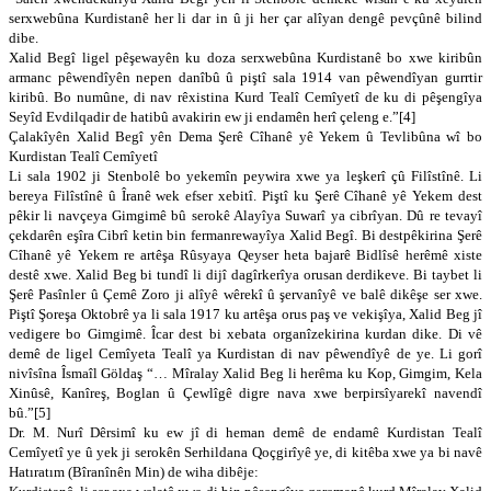
serxwebûna Kurdistanê her li dar in û ji her çar alîyan dengê pevçûnê bilind
dibe.
Xalid Begî ligel pêşewayên ku doza serxwebûna Kurdistanê bo xwe kiribûn
armanc pêwendîyên nepen danîbû û piştî sala 1914 van pêwendîyan gurrtir
kiribû. Bo numûne, di nav rêxistina Kurd Tealî Cemîyetî de ku di pêşengîya
Seyîd Evdilqadir de hatibû avakirin ew ji endamên herî çeleng e.”[4]
Çalakîyên Xalid Begî yên Dema Şerê Cîhanê yê Yekem û Tevlibûna wî bo
Kurdistan Tealî Cemîyetî
Li sala 1902 ji Stenbolê bo yekemîn peywira xwe ya leşkerî çû Filîstînê. Li
bereya Filîstînê û Îranê wek efser xebitî. Piştî ku Şerê Cîhanê yê Yekem dest
pêkir li navçeya Gimgimê bû serokê Alayîya Suwarî ya cibrîyan. Dû re tevayî
çekdarên eşîra Cibrî ketin bin fermanrewayîya Xalid Begî. Bi destpêkirina Şerê
Cîhanê yê Yekem re artêşa Rûsyaya Qeyser heta bajarê Bidlîsê herêmê xiste
destê xwe. Xalid Beg bi tundî li dijî dagîrkerîya orusan derdikeve. Bi taybet li
Şerê Pasînler û Çemê Zoro ji alîyê wêrekî û şervanîyê ve balê dikêşe ser xwe.
Piştî Şoreşa Oktobrê ya li sala 1917 ku artêşa orus paş ve vekişîya, Xalid Beg jî
vedigere bo Gimgimê. Îcar dest bi xebata organîzekirina kurdan dike. Di vê
demê de ligel Cemîyeta Tealî ya Kurdistan di nav pêwendîyê de ye. Li gorî
nivîsîna Îsmaîl Göldaş “… Mîralay Xalid Beg li herêma ku Kop, Gimgim, Kela
Xinûsê, Kanîreş, Boglan û Çewlîgê digre nava xwe berpirsîyarekî navendî
bû.”[5]
Dr. M. Nurî Dêrsimî ku ew jî di heman demê de endamê Kurdistan Tealî
Cemîyetî ye û yek ji serokên Serhildana Qoçgirîyê ye, di kitêba xwe ya bi navê
Hatıratım (Bîranînên Min) de wiha dibêje: