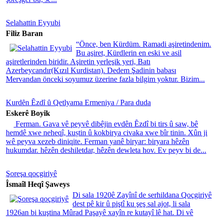
Selahattin Eyyubi
Filiz Baran
“Önce, ben Kürdüm. Ramadi aşiretindenim.
Bu aşiret, Kürdlerin en eski ve asil
aşiretlerinden biridir. Aşiretin yerleşik yeri, Batı
Azerbeycandır(Kızıl Kurdistan). Dedem Şadinin babası
Mervandan önceki soyumuz üzerine fazla bilgim yoktur. Bizim...
Kurdȇn Ȇzdȋ ȗ Qetlyama Ermeniya / Para duda
Eskerê Boyik
Ferman. Gava vê peyvê dibêjin evdên Ȇzdî bi tirs û saw, bê
hemdê xwe neheqî, kuștin û kokbirya civaka xwe bîr tinin. Xûn ji
wê peyva xezeb diniqite. Ferman yanê biryar: biryara hêzên
hukumdar. hêzên deshiletdar, hêzên dewleta hov. Ev peyv bi de...
Şoreşa qoçgiriyê
Îsmaîl Heqî Şaweys
Di sala 1920ê Zayînî de serhildana Qoçgiriyê
dest pê kir û piştî ku şeş sal ajot, li sala
1926an bi kuştina Mûrad Paşayê xayîn re kutayî lê hat. Di vê