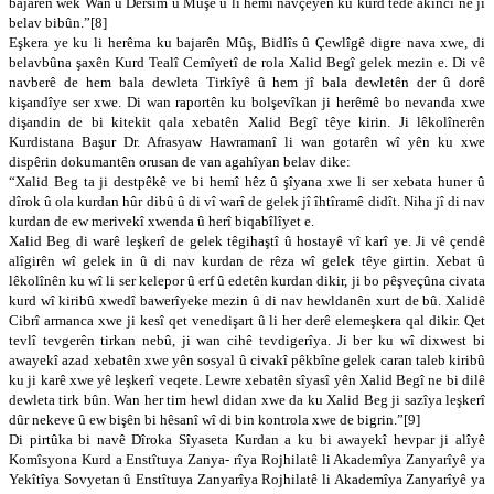
bajarên wek Wan û Dêrsim û Mûşe û li hemî navçeyên ku kurd têde akincî ne jî
belav bibûn.”[8]
Eşkera ye ku li herêma ku bajarên Mûş, Bidlîs û Çewlîgê digre nava xwe, di
belavbûna şaxên Kurd Tealî Cemîyetî de rola Xalid Begî gelek mezin e. Di vê
navberê de hem bala dewleta Tirkîyê û hem jî bala dewletên der û dorê
kişandîye ser xwe. Di wan raportên ku bolşevîkan ji herêmê bo nevanda xwe
dişandin de bi kitekit qala xebatên Xalid Begî têye kirin. Ji lêkolînerên
Kurdistana Başur Dr. Afrasyaw Hawramanî li wan gotarên wî yên ku xwe
dispêrin dokumantên orusan de van agahîyan belav dike:
“Xalid Beg ta ji destpêkê ve bi hemî hêz û şîyana xwe li ser xebata huner û
dîrok û ola kurdan hûr dibû û di vî warî de gelek jî îhtîramê didît. Niha jî di nav
kurdan de ew merivekî xwenda û herî biqabîlîyet e.
Xalid Beg di warê leşkerî de gelek têgihaştî û hostayê vî karî ye. Ji vê çendê
alîgirên wî gelek in û di nav kurdan de rêza wî gelek têye girtin. Xebat û
lêkolînên ku wî li ser kelepor û erf û edetên kurdan dikir, ji bo pêşveçûna civata
kurd wî kiribû xwedî bawerîyeke mezin û di nav hewldanên xurt de bû. Xalidê
Cibrî armanca xwe ji kesî qet venedişart û li her derê elemeşkera qal dikir. Qet
tevlî tevgerên tirkan nebû, ji wan cihê tevdigerîya. Ji ber ku wî dixwest bi
awayekî azad xebatên xwe yên sosyal û civakî pêkbîne gelek caran taleb kiribû
ku ji karê xwe yê leşkerî veqete. Lewre xebatên sîyasî yên Xalid Begî ne bi dilê
dewleta tirk bûn. Wan her tim hewl didan xwe da ku Xalid Beg ji sazîya leşkerî
dûr nekeve û ew bişên bi hêsanî wî di bin kontrola xwe de bigrin.”[9]
Di pirtûka bi navê Dîroka Sîyaseta Kurdan a ku bi awayekî hevpar ji alîyê
Komîsyona Kurd a Enstîtuya Zanya- rîya Rojhilatê li Akademîya Zanyarîyê ya
Yekîtîya Sovyetan û Enstîtuya Zanyarîya Rojhilatê li Akademîya Zanyarîyê ya