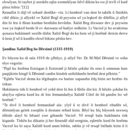
elewîyan, bi taybet ji serokên eşîra xormekîyan hêvî dikim ku ew jî tevlî vî karê
pîroz bibin.”[12]
Kemalîst li dijî vê xebatê derdike- vin. Li hemberî van dest bi taktîk û lîstikên
cihê dikin; ji alîyekî ve Xalid Begî di peywira wî ya leşkerî de dihêlin, ji alîyê
din bi fen û fûtan kurdan berdidin hevûdin. Xalid Beg dixwaze dev ji peywira
xwe ya leşkerî berde lê ev daxwaza wî hatîye redkirin. Li Vacixê ji bo avakirina
qonaxa hukûmatê wezîfe didin Xalid Begî da ku hem wî ji herêmê derxin derve
û hem jî wî û kurdên elewî bikine pêsîra hev.
Şandina Xalid Beg bo Dêrsimê (1335-1919)
Ev bûyera ku di sala 1919 de çêbûye, ji alîyê Vet. Dr. M.Nûrî Dêrsimî ve wiha
têye vegotin:
“Piştî ku herêma Erzingan û Erziromê ji hêzên çekdar ên orus û ermenan hate
paqijkirin hingê li Dêrsimê cardin hindek serhildanên herêmî dest pêkirin.”
“Eşîrên Vacixê dema ku têgihaştin ew hatine xapandin êrîş birin ser herêm- ên
tirkan.
Hukûmeta tirk li hemberî vê yekê dest bi fen û fûtên din kir. Ji hêzên çekdar ên
alayîya eşîreta kurd ku di bin fermandarîya Xalidê Cibrî de bû şandin bo wê
herêmê.”
“Te divê li hemberî fermandarê ala- yîyê û te divê li hemberî efradên wî,
dêrsimîyan gelek xweşbîn û dostane reftarî kirin. Bêyî ku hîç bûyerek nexweş
rûbide alayî bi hêsanî xwe gihande Vacixê. Vê rewşê bala hukûmeta tirk
kişande. Tirkên ku dikarin ji her firsendê sûd wergirin, eşîretên kurd ên herêma
Vacixê ku bi saya Xalidê kurd aram bibûn, rabûn ji vê rewşê îstîfade kirin û li