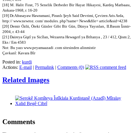
[18] M. Halit Fırat, 75 Senelik Derbeder Bir Hayat Hikayesi, Kardeş Matbaası,
Ankara-1968, r. 16-20
[19] Dr.Afrasayaw Hawramani, Piranlı Şeyh Said Devrimi, Çeviren Aris Arda,
http:// www.newroz. com/ modules. php?name= News&file= article&sid=4238
[20] Demir Özlü, Öteki Günler Gibi Bir Gün, Dünya Yayınları, II.Basım Îzmir-
2004, r. 43-44
[21] Daireya Giştî ya Sicîlan, Wezareta Hewagerî ya Brîtanya , 23 / 412, Qism:2,
Eks / Em 4583
Not: Bu yazı www.peyamaazadi .com sitesinden alinmistir
Çavkanî: Kavara Bîr
Posted in:
kurdi
Actions:
E-mail
|
Permalink
|
Comments (0)
Related Images
Comments