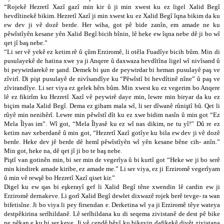
“Rojekê Hezretî Xazî gazî min kir û ji min xwest ku ez ligel Xalid Begî
hevdîtinekê bikim. Hezretî Xazî ji min xwest ku ez Xalid Begî îqna bikim da ku
ew dev ji vê dozê berde. Her wiha, got pê bide zanîn, em amade ne ku
pêwîstîyên kesane yên Xalid Begî bicih bînin, lê heke ew îqna nebe dê ji bo wî
qet jî baş nebe.”
“Li ser vê yekê ez ketim rê û çûm Erziromê, li otêla Fuadîye bicih bûm. Min di
pusulayekê de hatina xwe ya ji Anqere û daxwaza hevdîtîna ligel wî nivîsand û
bi peywirdarekê re şand. Demek bi şun de peywirdar bi heman pusulayê paş ve
zîvirî. Di pişt pusulayê de nivîsandîye ku “Pêwîstî bi hevdîtinê nîne” û paş ve
zîvirandîye. Li ser viya ez gelek hêrs bûm. Min xwest ku ez vegerim bo Anqere
lê ez fikirîm ku Hezretî Xazî vê peywirê daye min, lewre min biryar da ku ez
biçim mala Xalid Begî. Dema ez giham mala wî, li ser dîwanê rûniştî bû. Qet li
rûyê min nenihêrî. Lewre min pêwîstî dît ku ez xwe bidim nasîn û min got “Ez
Mela Îlyas im”. Wî got, “Mela Îlyasê ku ez wî nas dikim, ne tu yî!” Dû re ez
ketim nav xeberdanê û min got, “Hezretî Xazî gotîye ku bila ew dev ji vê dozê
berde. Heke dev jê berde dê hemî pêwîstîyên wî yên kesane bêne cih- anîn.”
Min got, heke na, dê qet jî ji bo te baş nebe.
Piştî van gotinên min, bi ser min de vegerîya û bi kurtî got “Heke we ji bo serê
min kindirek amade kiribe, ez amade me.” Li ser viya, ez ji Erziromê vegerîyam
û min vê rewşê bo Hezretî Xazî qiset kir.”
Digel ku ew qas bi eşkerayî gef li Xalid Begî têne xwendin lê cardin ew ji
Erziromê dernakeve. Li gorî Xalid Begî dewlet dixwazê rojek berê tevge- ra wan
bifetisîne. Ji bo viya li pey firsendan e. Derketina wî ya ji Erziromê têye wateya
destpêkirina serîhildanê. Lê serîhildana ku di seqema zivistanê de dest pê bike
ne pêkan e ku bi ser keve. Ji vê çendê bêyî ku bikevin dafikekê divêt zivistana