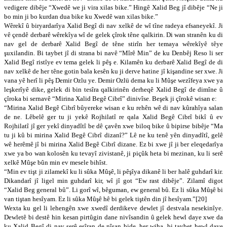
vedigere dibêje “Xwedê we ji vira xilas bike.” Hingê Xalid Beg jî dibêje “Ne ji
bo min ji bo kurdan dua bike ku Xwedê wan xilas bike.”
Wêrekî û biryardarîya Xalid Begî di nav xelkê de wî tîne radeya efsaneyekî. Ji
vê çendê derbarê wêrekîya wî de gelek çîrok têne qalkirin. Di wan stranên ku di
nav gel de derbarê Xalid Begî de têne stirîn her temaya wêrekîyê têye
şuxilandin. Bi taybet jî di strana bi navê “Mîrê Min” de ku Denbêj Reso li ser
Xalid Begî ristîye ev tema gelek li pêş e. Kilamên ku derbarê Xalid Begî de di
nav xelkê de her têne gotin bala kesên ku ji derve hatine jî kişandine ser xwe. Ji
vana yê herî li pêş Demir Ozlu ye. Demir Ozlü dema ku li Mûşe wezîfeya xwe ya
leşkerîyê dike, gelek di bin tesîra qalkirinên derheqê Xalid Begî de dimîne û
çîroka bi sernavê “Mirina Xalid Begê Cibrî” dinivîse. Beşek ji çîrokê wisan e:
“Mirina Xalid Begê Cibrî bûyereke wisan e ku rehên wê di nav kûrahîya salan
de ne. Lêbelê ger tu ji yekê Rojhilatî re qala Xalid Begê Cibrî bikî û ev
Rojhilatî jî ger yekî dinyadîtî be dê çavên xwe biloq bike û bipirse bibêje “Ma
tu ji kû bi mirina Xalid Begê Cibrî dizanî?” Lê ne ku tenê yên dinyadîtî, gelê
wê herêmê jî bi mirina Xalid Begê Cibrî dizane. Ez bi xwe jî ji ber eleqedarîya
xwe ya bo wan kolosên ku tevayî zivistanê, ji piçûk heta bi mezinan, ku li serê
xelkê Mûşe bûn min ev mesele bihîst.
“Min ev tişt ji zilamekî ku li sûka Mûşê, li pêşîya dikanê li ber halê guhdarî kir.
Dikandarî jî ligel min guhdarî kir, wî jî got “Ew rast dibêje”. Zilamî digot
“Xalid Beg general bû”. Li gorî wî, bêguman, ew general bû. Ez li sûka Mûşê bi
van tiştan hesîyam. Ez li sûka Mûşê hê bi gelek tiştên din jî hesîyam.”[20]
Wexta ku gel li lehengên xwe xwedî derdikeve dewlet jî destvala nesekinîye.
Dewletê bi destê hin kesan pirtûgin dane nivîsandin û gelek hewl daye xwe da
ku Xalid Begî di nav şerê eşîran de nîşan bide, her wiha, bi taybet hewl daye