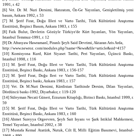
1991, r. 42
[6] Vet. Dr. M. Nuri Dersimi, Hatıratım, Öz-Ge Yayınları, Genişletilmiş yeni
basım, Ankara 1992, r. 53
[7] M. Şerif Fırat, Doğu Illeri ve Varto Tarihi, Türk Kültürünü Araştırma
Enstitüsü, Beşinci Basım, Ankara 1983, r. 155
[8] Faik Bulut, Devletin Gözüyle Türkiye'de Kürt Isyanları, Yön Yayınları,
Istanbul Temmuz-1991, r. 12
[9] Dr. Afrasyaw Hawramanî, Piranlı Şeyh Said Devrimi, Aktaran Aris Arda,
http://www.newroz. com/modules.php?name=News&file=article&sid=4157
[10] Komisyona Kurd, Kürt Siyaset Tarihi, Peri Yayınları, Üçüncü Baskı,
Istanbul 1998, r. 116
[11] M. Şerif Fırat, Doğu Illeri ve Varto Tarihi, Türk Kültürünü Araştırma
Enstitüsü, Beşinci Baskı, Ankara 1983, r. 156-157
[12] M. Şerif Fırat, Doğu Ileri ve Varto Tarihi, Türk Kültürünü Araştırma
Enstitüsü, Beşinci baskı, Ankara 1983, r. 157
[13] Vet. Dr. M.Nuri Dersimi, Kürdistan Tarihinde Dersim, Dilan Yayınları,
Dördüncü baskı-1992, Diyarbakır, r. 119-120
[14] Süleyman Necati Güneri, Erzurum Kitaplığı, Birinci Baskı, Istanbul 1999, r.
59
[15] M. Şerif Fırat, Doğu Illeri ve Varto Tarihi, Türk Kültürünü Araştırma
Enstitüsü, Beşinci Baskı, Ankara 1983, r. 160
[16] Ahmet Sureyya Orgeevren, Şeyh Sait Isyanı ve Şark Istiklal Mahkemesi,
Temel Yayınları, Istanbul 2002, r. 38
[17] Mustafa Kemal Atatürk, Nutuk, Cilt II, Milli Eğitim Basımevi, Istanbul-
1968, r. 890