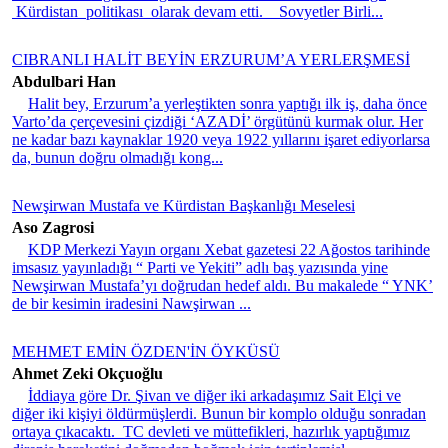
Kürdistan politikası olarak devam etti. Sovyetler Birli...
CIBRANLI HALİT BEYİN ERZURUM’A YERLERŞMESİ
Abdulbari Han
Halit bey, Erzurum’a yerleştikten sonra yaptığı ilk iş, daha önce
Varto’da çerçevesini çizdiği ‘AZADİ’ örgütünü kurmak olur. Her
ne kadar bazı kaynaklar 1920 veya 1922 yıllarını işaret ediyorlarsa
da, bunun doğru olmadığı kong...
Newşirwan Mustafa ve Kürdistan Başkanlığı Meselesi
Aso Zagrosi
KDP Merkezi Yayın organı Xebat gazetesi 22 Ağostos tarihinde
imsasız yayınladığı “ Parti ve Yekiti” adlı baş yazısında yine
Newşirwan Mustafa’yı doğrudan hedef aldı. Bu makalede “ YNK’
de bir kesimin iradesini Nawşirwan ...
MEHMET EMİN ÖZDEN'İN ÖYKÜSÜ
Ahmet Zeki Okçuoğlu
İddiaya göre Dr. Şivan ve diğer iki arkadaşımız Sait Elçi ve
diğer iki kişiyi öldürmüşlerdi. Bunun bir komplo olduğu sonradan
ortaya çıkacaktı. TC devleti ve müttefikleri, hazırlık yaptığımız