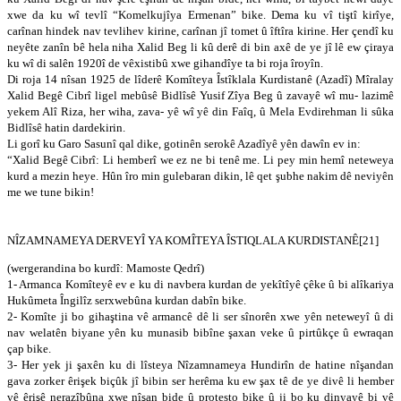
xwe da ku wî tevlî “Komelkujîya Ermenan” bike. Dema ku vî tiştî kirîye,
carînan hindek nav tevlihev kirine, carînan jî tomet û îftîra kirine. Her çendî ku
neyête zanîn bê hela niha Xalid Beg li kû derê di bin axê de ye jî lê ew çiraya
ku wî di salên 1920î de vêxistibû xwe gihandîye ta bi roja îroyîn.
Di roja 14 nîsan 1925 de lîderê Komîteya Îstîklala Kurdistanê (Azadî) Mîralay
Xalid Begê Cibrî ligel mebûsê Bidlîsê Yusif Zîya Beg û zavayê wî mu- lazimê
yekem Alî Riza, her wiha, zava- yê wî yê din Faîq, û Mela Evdirehman li sûka
Bidlîsê hatin dardekirin.
Li gorî ku Garo Sasunî qal dike, gotinên serokê Azadîyê yên dawîn ev in:
“Xalid Begê Cibrî: Li hemberî we ez ne bi tenê me. Li pey min hemî neteweya
kurd a mezin heye. Hûn îro min gulebaran dikin, lê qet şubhe nakim dê neviyên
me we tune bikin!
NÎZAMNAMEYA DERVEYÎ YA KOMÎTEYA ÎSTIQLALA KURDISTANÊ[21]
(wergerandina bo kurdî: Mamoste Qedrî)
1- Armanca Komîteyê ev e ku di navbera kurdan de yekîtîyê çêke û bi alîkariya
Hukûmeta Îngilîz serxwebûna kurdan dabîn bike.
2- Komîte ji bo gihaştina vê armancê dê li ser sînorên xwe yên neteweyî û di
nav welatên biyane yên ku munasib bibîne şaxan veke û pirtûkçe û ewraqan
çap bike.
3- Her yek ji şaxên ku di lîsteya Nîzamnameya Hundirîn de hatine nîşandan
gava zorker êrişek biçûk jî bibin ser herêma ku ew şax tê de ye divê li hember
vê êrişê nerazîbûna xwe nîşan bide û protesto bike û ji bo ku dinyayê bi vê