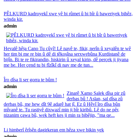
PÊLKURD kadroyekî xwe yê bi rûmet û bi bîr û baweriyek bihêz,
winda kir.
admin
Hevalê hêja Cano Tu çûyî! Lê navê te, fikir, nerîn û xeyalên te wê
her tim bi me re bin û dê di têkoşîna serxwebûna Kurdistanê de
bijîn. Bi te re fikirandin, hiskirin û xeyal kirin, dê perçek ji jiyana
me be. Her çend tu bi fîzîkî di nav me de tun...
Îro dîsa li ser gorra te bûm !
admin
Zinarê Xamo Salek dîsa pir zû
derbas bû ! Aslan, sal dîsa zû
derbas bû, me hew dît 9ê adarê hat jî. Ez û Hêvî îro dîsa bûn
mîvanê te. Tu rastiyê dixwazî min ji bîr kiribû. Lê do ne pêr,
nizanim çawa bû, wek heft kes ji min ra bibêjin, ”ma qe...
Li himberî êrîşên dagirkeran em hêza xwe bikin yek
admin