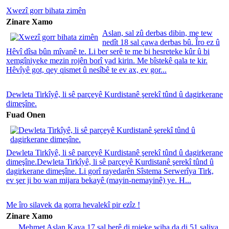
Xwezî gorr bihata zimên
Zinare Xamo
Aslan, sal zû derbas dibin, me tew
nedît 18 sal çawa derbas bû. Îro ez û
Hêvî dîsa bûn mîvanê te. Li ber serê te me bi hesreteke kûr û bi
xemgîniyeke mezin rojên borî yad kirin. Me bîstekê qala te kir.
Hêvîyê got, qey qismet û nesîbê te ev ax, ev gor...
Dewleta Tirkîyê, li sê parçeyê Kurdistanê şerekî tûnd û dagirkerane
dimeşîne.
Fuad Onen
Dewleta Tirkîyê, li sê parçeyê Kurdistanê şerekî tûnd û dagirkerane
dimeşîne.Dewleta Tirkîyê, li sê parçeyê Kurdistanê şerekî tûnd û
dagirkerane dimeşîne. Li gorî rayedarên Sîstema Serwerîya Tirk,
ev şer ji bo wan mijara bekayê (mayin-nemayinê) ye. H...
Me îro silavek da gorra hevalekî pir ezîz !
Zinare Xamo
Mehmet Aslan Kaya 17 sal berê di rojeke wiha da di 51 saliya