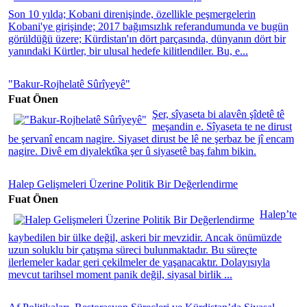
Son 10 yılda; Kobani direnişinde, özellikle peşmergelerin
Kobani'ye girişinde; 2017 bağımsızlık referandumunda ve bugün
görüldüğü üzere; Kürdistan'ın dört parçasında, dünyanın dört bir
yanındaki Kürtler, bir ulusal hedefe kilitlendiler. Bu, e...
"Bakur-Rojhelatê Sûrîyeyê"
Fuat Önen
Şer, sîyaseta bi alavên şîdetê tê
meşandin e. Sîyaseta te ne dirust
be şervanî encam nagire. Siyaset dirust be lê ne şerbaz be jî encam
nagire. Divê em diyalektîka şer û siyasetê baş fahm bikin.
Halep Gelişmeleri Üzerine Politik Bir Değerlendirme
Fuat Önen
Halep’te
kaybedilen bir ülke değil, askeri bir mevzidir. Ancak önümüzde
uzun soluklu bir çatışma süreci bulunmaktadır. Bu süreçte
ilerlemeler kadar geri çekilmeler de yaşanacaktır. Dolayısıyla
mevcut tarihsel moment panik değil, siyasal birlik ...