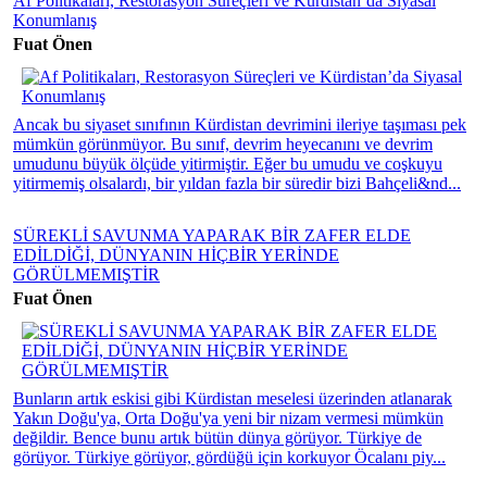
Af Politikaları, Restorasyon Süreçleri ve Kürdistan’da Siyasal
Konumlanış
Fuat Önen
Ancak bu siyaset sınıfının Kürdistan devrimini ileriye taşıması pek
mümkün görünmüyor. Bu sınıf, devrim heyecanını ve devrim
umudunu büyük ölçüde yitirmiştir. Eğer bu umudu ve coşkuyu
yitirmemiş olsalardı, bir yıldan fazla bir süredir bizi Bahçeli&nd...
SÜREKLİ SAVUNMA YAPARAK BİR ZAFER ELDE
EDİLDİĞİ, DÜNYANIN HİÇBİR YERİNDE
GÖRÜLMEMIŞTİR
Fuat Önen
Bunların artık eskisi gibi Kürdistan meselesi üzerinden atlanarak
Yakın Doğu'ya, Orta Doğu'ya yeni bir nizam vermesi mümkün
değildir. Bence bunu artık bütün dünya görüyor. Türkiye de
görüyor. Türkiye görüyor, gördüğü için korkuyor Öcalanı piy...