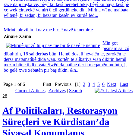
xwe da ji nişka ve, bêyî ku kesî nerehet bike, bêyî ku haya kesî pê
xe wek çirayekê vemirî û çû gerdûneke din. Mirina wî ne malbata
wî tenê, bi sedan, bi hezaran kesên ev kurdê fed...
Mirinê pir zû tu ji nav me bir lê navê te nemir e
Zinare Xamo
Min got
pismam sal zû
dibuhirin, 16 sal derbas bûn. Hemû dost û hevalên te, zarokên te
dersa matamatîkê dida wan, xortên te alîkariya wan dikirin hemû
mezin bûne û di civata Swêd da hatine der û meqamên muhîm, ji
bo gelê xwe xebatên pir baş dikin. &n...
Page 1 of 6
First
Previous
[1]
2
3
4
5
6
Next
Last
Current Articles
|
Archives
|
Search
28
Af Politikaları, Restorasyon
Süreçleri ve Kürdistan’da
Siyasal Konumlanış