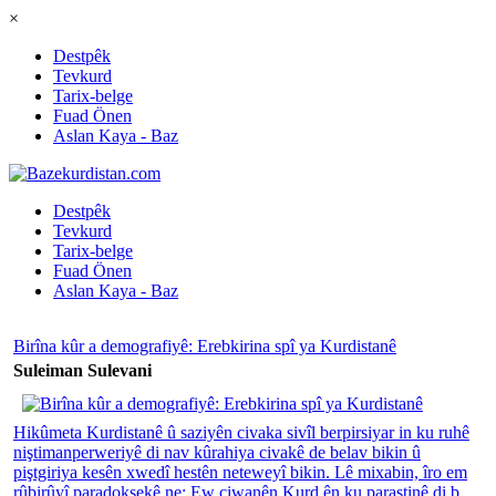
×
Destpêk
Tevkurd
Tarix-belge
Fuad Önen
Aslan Kaya - Baz
Destpêk
Tevkurd
Tarix-belge
Fuad Önen
Aslan Kaya - Baz
Birîna kûr a demografiyê: Erebkirina spî ya Kurdistanê
Suleiman Sulevani
Hikûmeta Kurdistanê û saziyên civaka sivîl berpirsiyar in ku ruhê
niştimanperweriyê di nav kûrahiya civakê de belav bikin û
piştgiriya kesên xwedî hestên neteweyî bikin. Lê mixabin, îro em
rûbirûyî paradoksekê ne: Ew ciwanên Kurd ên ku parastinê di b...