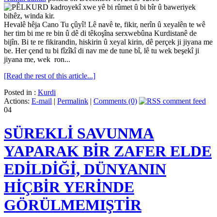
Hevalê hêja Cano Tu çûyî! Lê navê te, fikir, nerîn û xeyalên te wê
her tim bi me re bin û dê di têkoşîna serxwebûna Kurdistanê de
bijîn. Bi te re fikirandin, hiskirin û xeyal kirin, dê perçek ji jiyana me
be. Her çend tu bi fîzîkî di nav me de tune bî, lê tu wek beşekî ji
jiyana me, wek ron...
[Read the rest of this article...]
Posted in :
Kurdi
Actions:
E-mail
|
Permalink
|
Comments (0)
04
SÜREKLİ SAVUNMA
YAPARAK BİR ZAFER ELDE
EDİLDİĞİ, DÜNYANIN
HİÇBİR YERİNDE
GÖRÜLMEMIŞTİR