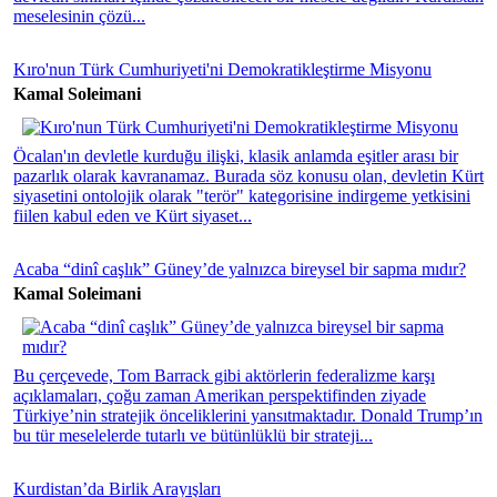
meselesinin çözü...
Kıro'nun Türk Cumhuriyeti'ni Demokratikleştirme Misyonu
Kamal Soleimani
Öcalan'ın devletle kurduğu ilişki, klasik anlamda eşitler arası bir
pazarlık olarak kavranamaz. Burada söz konusu olan, devletin Kürt
siyasetini ontolojik olarak "terör" kategorisine indirgeme yetkisini
fiilen kabul eden ve Kürt siyaset...
Acaba “dinî caşlık” Güney’de yalnızca bireysel bir sapma mıdır?
Kamal Soleimani
Bu çerçevede, Tom Barrack gibi aktörlerin federalizme karşı
açıklamaları, çoğu zaman Amerikan perspektifinden ziyade
Türkiye’nin stratejik önceliklerini yansıtmaktadır. Donald Trump’ın
bu tür meselelerde tutarlı ve bütünlüklü bir strateji...
Kurdistan’da Birlik Arayışları