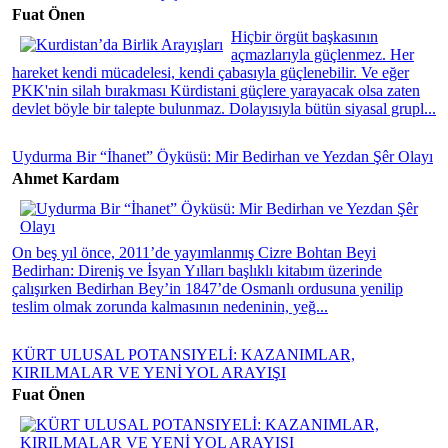
Fuat Önen
Hiçbir örgüt başkasının
açmazlarıyla güçlenmez. Her
hareket kendi mücadelesi, kendi çabasıyla güçlenebilir. Ve eğer
PKK'nin silah bırakması Kürdistani güçlere yarayacak olsa zaten
devlet böyle bir talepte bulunmaz. Dolayısıyla bütün siyasal grupl...
Uydurma Bir “İhanet” Öyküsü: Mir Bedirhan ve Yezdan Şêr Olayı
Ahmet Kardam
On beş yıl önce, 2011’de yayımlanmış Cizre Bohtan Beyi
Bedirhan: Direniş ve İsyan Yılları başlıklı kitabım üzerinde
çalışırken Bedirhan Bey’in 1847’de Osmanlı ordusuna yenilip
teslim olmak zorunda kalmasının nedeninin, yeğ...
KÜRT ULUSAL POTANSIYELİ: KAZANIMLAR,
KIRILMALAR VE YENİ YOL ARAYIŞI
Fuat Önen