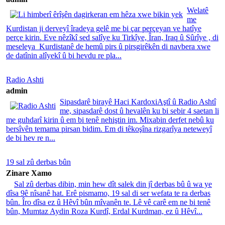
Welatê
me
Kurdistan ji derveyî îradeya gelê me bi çar perçeyan ve hatîye
perçe kirin. Eve nêzîkî sed salîye ku Tirkîye, Îran, Iraq û Sûrîye , di
meseleya Kurdistanê de hemû pirs û pirsgirêkên di navbera xwe
de datînin alîyekî û bi hevdu re pla...
Radio Ashti
admin
Sipasdarê birayê Haci KardoxiAştî û Radio Ashtî
me, sipasdarê dost û hevalên ku bi sebir 4 saetan li
me guhdarî kirin û em bi tenê nehiştin im. Mixabin derfet nebû ku
bersîvên temama pirsan bidim. Em di têkoşîna rizgarîya neteweyî
de bi hev re n...
19 sal zû derbas bûn
Zinare Xamo
Sal zû derbas dibin, min hew dît salek din jî derbas bû û wa ye
dîsa 9ê nîsanê hat. Erê pismamo, 19 sal di ser wefata te ra derbas
bûn. Îro dîsa ez û Hêvî bûn mîvanên te. Lê vê carê em ne bi tenê
bûn, Mumtaz Aydin Roza Kurdî, Erdal Kurdman, ez û Hêvî...