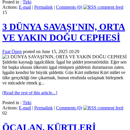
Posted in :
Tirki
Actions:
E-mail
|
Permalink
|
Comments (0)
15
3 DÜNYA SAVAŞI'NIN, ORTA
VE YAKIN DOĞU CEPHESİ
Fuat Önen
posted on June 15, 2025 10:29
Şiddetin kaynağı işgalciliktir. İşgal bir şiddet jeneratörüdür. Eğer sen
bir başka ulusun ülkesini işgal etmişsen şiddetsiz duramazsın zaten.
Işgalin kendisi bir büyük şiddettir. Gün Kürt milletini Kürt millet ve
ülke gerçekliği öne çıkarmak, bunun etrafında uzlaşmak birleşmek
ve mücadele etmek g...
[Read the rest of this article...]
Posted in :
Tirki
Actions:
E-mail
|
Permalink
|
Comments (0)
02
ÖCALAN, KÜRTLERİ