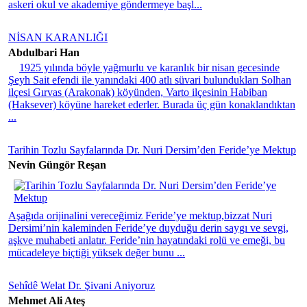
askeri okul ve akademiye göndermeye başl...
NİSAN KARANLIĞI
Abdulbari Han
1925 yılında böyle yağmurlu ve karanlık bir nisan gecesinde
Şeyh Sait efendi ile yanındaki 400 atlı süvari bulundukları Solhan
ilçesi Gırvas (Arakonak) köyünden, Varto ilçesinin Habiban
(Haksever) köyüne hareket ederler. Burada üç gün konaklandıktan
...
Tarihin Tozlu Sayfalarında Dr. Nuri Dersim’den Feride’ye Mektup
Nevin Güngör Reşan
Aşağıda orijinalini vereceğimiz Feride’ye mektup,bizzat Nuri
Dersimi’nin kaleminden Feride’ye duyduğu derin saygı ve sevgi,
aşkve muhabeti anlatır. Feride’nin hayatındaki rolü ve emeği, bu
mücadeleye biçtiği yüksek değer bunu ...
Sehîdê Welat Dr. Şivani Aniyoruz
Mehmet Ali Ateş