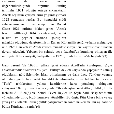
veriyorsa da, mevcut veriler
değerlendirildiğinde, örgüttün kuruluş
tarihinin 1921 olduğu ortaya çıkmaktadır.
Ancak örgüttün çalışmalarını yoğunlaştırması
1923 sonrasına rastlar. Bu konudaki ciddi
çalışmalarından birine sahip olan Robert
Olson 1921 tarihine dikkat çeker. ”Ancak
isyan, milliyetçi Kürt cemiyetleri, aşiret
reisleri ve şeyhler arasında işbirliğinin
mümkün olduğunu da göstermiştir. Dahası Kürt milliyetçiği ve hatta muhtariyet
için 1925 Hareketi ve Azadi verilen mücadele vilayetlere kaymıştır ve buradan
devam edecekti. Yabancı bir şehirde veya İstanbul’da kurulmuş olmayan ilk
milliyetçi Kürt cemiyeti, faaliyetlerine 1921 yılında Erzurum’da başladı.”(3)
Garo Sasuni ‘de 1920’li yılları işaret ederek Azadi’nin kuruluşunu şöyle
anlatmaktadır: “Kürtler artık yeni Türkiye devleti karşısında yapayalnız kalmış
olduklarını gördüklerinde, İslam olmalarının ve daha önce Türklere yapmış
oldukları yardımların artık hiç dikkate alınmadığını ve bilakis tam aksine
“Türk” tehlikesinin yalnız kendilerine karşı yönelmiş olduğunu
anlayarak,1920 yılının Kasım ayında Cibranlı aşiret reisi Albay Halid , Bitlis
mebusu Ali Rıza(*) ve Kemal Fevzi Beyler ile Şeyh Said Nakşibendi’nin
yönetiminde bir iç örgüt kurmaya yöneldiler. Bu örgüt Kürt Ulusu içine yavaş
yavaş kök salarak , birkaç yıllık çalışmalardan sonra mükemmel bir ağ halinde
bütün Kürdistan’ı sardı.”(4)