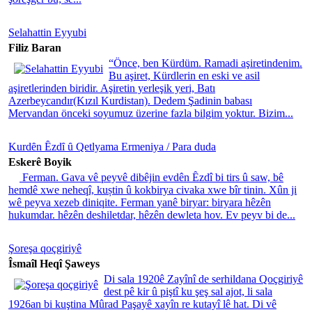
Selahattin Eyyubi
Filiz Baran
“Önce, ben Kürdüm. Ramadi aşiretindenim.
Bu aşiret, Kürdlerin en eski ve asil
aşiretlerinden biridir. Aşiretin yerleşik yeri, Batı
Azerbeycandır(Kızıl Kurdistan). Dedem Şadinin babası
Mervandan önceki soyumuz üzerine fazla bilgim yoktur. Bizim...
Kurdȇn Ȇzdȋ ȗ Qetlyama Ermeniya / Para duda
Eskerê Boyik
Ferman. Gava vê peyvê dibêjin evdên Ȇzdî bi tirs û saw, bê
hemdê xwe neheqî, kuștin û kokbirya civaka xwe bîr tinin. Xûn ji
wê peyva xezeb diniqite. Ferman yanê biryar: biryara hêzên
hukumdar. hêzên deshiletdar, hêzên dewleta hov. Ev peyv bi de...
Şoreşa qoçgiriyê
Îsmaîl Heqî Şaweys
Di sala 1920ê Zayînî de serhildana Qoçgiriyê
dest pê kir û piştî ku şeş sal ajot, li sala
1926an bi kuştina Mûrad Paşayê xayîn re kutayî lê hat. Di vê