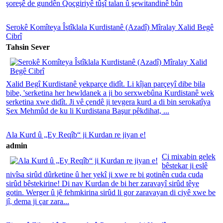
şoreşê de gundên Qoçgiriyê tûşî talan û şewitandinê bûn
Serokê Komîteya Îstîklala Kurdistanê (Azadî) Mîralay Xalid Begê
Cibrî
Tahsin Sever
Xalid Begî Kurdistanê yekparçe didît. Li kîjan parçeyî dibe bila
bibe, 'serketina her hewldanek a ji bo serxwebûna Kurdistanê wek
serketina xwe didît. Ji vê çendê ji tevgera kurd a di bin serokatîya
Şex Mehmûd de ku li Kurdistana Başur pêkdihat, ...
Ala Kurd û „Ey Reqîb“ ji Kurdan re jiyan e!
admin
Çi mixabin gelek
bêstekar ji eslê
nivîsa sirûd dûrketine û her yekî ji xwe re bi gotinên cuda cuda
sirûd bêstekirine! Di nav Kurdan de bi her zaravayî sirûd têye
gotin. Werger û jê fehmkirina sirûd li gor zaravayan di ciyê xwe be
jî, dema ji çar zara...