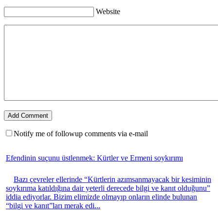
Website
Notify me of followup comments via e-mail
Efendinin suçunu üstlenmek: Kürtler ve Ermeni soykırımı
Bazı çevreler ellerinde “Kürtlerin azımsanmayacak bir kesiminin
soykırıma katıldığına dair yeterli derecede bilgi ve kanıt olduğunu”
iddia ediyorlar. Bizim elimizde olmayıp onların elinde bulunan
“bilgi ve kanıt”ları merak edi...