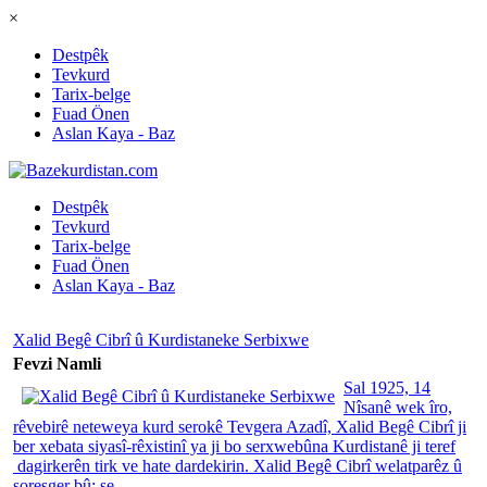
×
Destpêk
Tevkurd
Tarix-belge
Fuad Önen
Aslan Kaya - Baz
Destpêk
Tevkurd
Tarix-belge
Fuad Önen
Aslan Kaya - Baz
Xalid Begê Cibrî û Kurdistaneke Serbixwe
Fevzi Namli
Sal 1925, 14
Nîsanê wek îro,
rêvebirê neteweya kurd serokê Tevgera Azadî, Xalid Begê Cibrî ji
ber xebata siyasî-rêxistinî ya ji bo serxwebûna Kurdistanê ji teref
dagirkerên tirk ve hate dardekirin. Xalid Begê Cibrî welatparêz û
şoreşger bû; se...