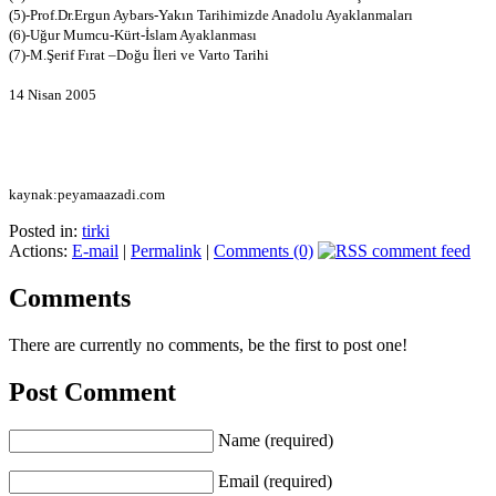
(5)-Prof.Dr.Ergun Aybars-Yakın Tarihimizde Anadolu Ayaklanmaları
(6)-Uğur Mumcu-Kürt-İslam Ayaklanması
(7)-M.Şerif Fırat –Doğu İleri ve Varto Tarihi
14 Nisan 2005
kaynak:peyamaazadi.com
Posted in:
tirki
Actions:
E-mail
|
Permalink
|
Comments (0)
Comments
There are currently no comments, be the first to post one!
Post Comment
Name (required)
Email (required)