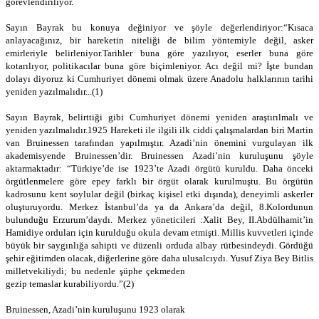
görevlendiriliyor.
Sayın Bayrak bu konuya değiniyor ve şöyle değerlendiriyor:“Kısaca
anlayacağınız, bir hareketin niteliği de bilim yöntemiyle değil, asker
emirleriyle belirleniyor.Tarihler buna göre yazılıyor, eserler buna göre
kotarılıyor, politikacılar buna göre biçimleniyor. Acı değil mi? İşte bundan
dolayı diyoruz ki Cumhuriyet dönemi olmak üzere Anadolu halklarının tarihi
yeniden yazılmalıdır...(1)
Sayın Bayrak, belirttiği gibi Cumhuriyet dönemi yeniden araştırılmalı ve
yeniden yazılmalıdır.1925 Hareketi ile ilgili ilk ciddi çalışmalardan biri Martin
van Bruinessen tarafından yapılmıştır. Azadi’nin önemini vurgulayan ilk
akademisyende Bruinessen’dir. Bruinessen Azadi’nin kuruluşunu şöyle
aktarmaktadır: “Türkiye’de ise 1923’te Azadi örgütü kuruldu. Daha önceki
örgütlenmelere göre epey farklı bir örgüt olarak kurulmuştu. Bu örgütün
kadrosunu kent soylular değil (birkaç kişisel etki dışında), deneyimli askerler
oluşturuyordu. Merkez İstanbul’da ya da Ankara’da değil, 8.Kolordunun
bulunduğu Erzurum’daydı. Merkez yöneticileri :Xalit Bey, II.Abdülhamit’in
Hamidiye orduları için kurulduğu okula devam etmişti. Millis kuvvetleri içinde
büyük bir saygınlığa sahipti ve düzenli orduda albay rütbesindeydi. Gördüğü
şehir eğitimden olacak, diğerlerine göre daha ulusalcıydı. Yusuf Ziya Bey
Bitlis
milletvekiliydi; bu nedenle şüphe çekmeden
gezip temaslar kurabiliyordu.”(2)
Bruinessen, Azadi’nin kuruluşunu 1923 olarak