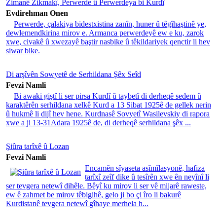
Zimanê Zikmakî, Perwerde û Perwerdeya bi Kurdî
Evdirehman Onen
Perwerde, çalakiya bidestxistina zanîn, huner û têgîhaştinê ye,
dewlemendkirina mirov e. Armanca perwerdeyê ew e ku, zarok
xwe, civakê û xwezayê baştir nasbike û têkildariyek qenctir li hev
siwar bike.
Di arşîvên Sowyetê de Serhildana Şêx Seîd
Fevzi Namli
Bi awaki giştî li ser pirsa Kurdî û taybetî di derheqê sedem û
karaktêrên serhildana xelkê Kurd a 13 Sibat 1925ê de gellek nerin
û hukmê li dijî hev hene. Kurdnasê Sovyetî Wasilevskiy di rapora
xwe a ji 13-31Adara 1925ê de, di derheqê serhildana şêx ...
Şiûra tarîxê û Lozan
Fevzi Namli
Encamên sîyaseta asîmîlasyonê, hafiza
tarîxî zeîf dike û tesîrên xwe ên neyînî li
ser tevgera netewî dihêle. Bêyî ku mirov li ser vê mijarê raweste,
ew ê zahmet be mirov têbigihê, gelo ji bo çi îro li bakurê
Kurdistanê tevgera netewî gîhaye merhela h...