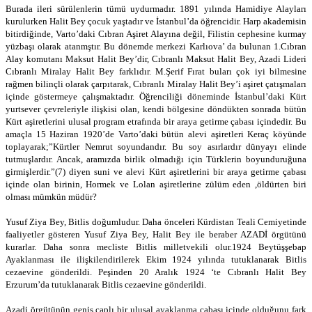
Burada ileri sürülenlerin tümü uydurmadır. 1891 yılında Hamidiye Alayları
kurulurken Halit Bey çocuk yaştadır ve İstanbul’da öğrencidir. Harp akademisin
bitirdiğinde, Varto’daki Cıbran Aşiret Alayına değil, Filistin cephesine kurmay
yüzbaşı olarak atanmştır. Bu dönemde merkezi Karlıova’ da bulunan 1.Cıbran
Alay komutanı Maksut Halit Bey’dir, Cıbranlı Maksut Halit Bey, Azadi Lideri
Cıbranlı Miralay Halit Bey farklıdır. M.Şerif Fırat buları çok iyi bilmesine
rağmen bilinçli olarak çarpıtarak, Cıbranlı Miralay Halit Bey’i aşiret çatışmaları
içinde göstermeye çalışmaktadır. Öğrenciliği döneminde İstanbul’daki Kürt
yurtsever çevreleriyle ilişkisi olan, kendi bölgesine döndükten sonrada bütün
Kürt aşiretlerini ulusal program etrafında bir araya getirme çabası içindedir. Bu
amaçla 15 Haziran 1920’de Varto’daki bütün alevi aşiretleri Keraç köyünde
toplayarak;”Kürtler Nemrut soyundandır. Bu soy asırlardır dünyayı elinde
tutmuşlardır. Ancak, aramızda birlik olmadığı için Türklerin boyunduruğuna
girmişlerdir.”(7) diyen suni ve alevi Kürt aşiretlerini bir araya getirme çabası
içinde olan birinin, Hormek ve Lolan aşiretlerine zülüm eden ,öldürten biri
olması mümkün müdür?
Yusuf Ziya Bey, Bitlis doğumludur. Daha önceleri Kürdistan Teali Cemiyetinde
faaliyetler gösteren Yusuf Ziya Bey, Halit Bey ile beraber AZADİ örgütünü
kurarlar. Daha sonra mecliste Bitlis milletvekili olur.1924 Beytüşşebap
Ayaklanması ile ilişkilendirilerek Ekim 1924 yılında tutuklanarak Bitlis
cezaevine gönderildi. Peşinden 20 Aralık 1924 ‘te Cıbranlı Halit Bey
Erzurum’da tutuklanarak Bitlis cezaevine gönderildi.
Azadi örgütünün geniş çaplı bir ulusal ayaklanma çabası içinde olduğunu fark