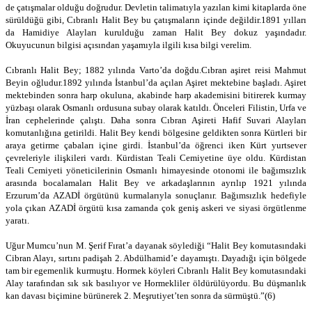
de çatışmalar olduğu doğrudur. Devletin talimatıyla yazılan kimi kitaplarda öne
sürüldüğü gibi, Cıbranlı Halit Bey bu çatışmaların içinde değildir.1891 yılları
da Hamidiye Alayları kurulduğu zaman Halit Bey dokuz yaşındadır.
Okuyucunun bilgisi açısından yaşamıyla ilgili kısa bilgi verelim.
Cıbranlı Halit Bey; 1882 yılında Varto’da doğdu.Cıbran aşiret reisi Mahmut
Beyin oğludur.1892 yılında İstanbul’da açılan Aşiret mektebine başladı. Aşiret
mektebinden sonra harp okuluna, akabinde harp akademisini bitirerek kurmay
yüzbaşı olarak Osmanlı ordusuna subay olarak katıldı. Önceleri Filistin, Urfa ve
İran cephelerinde çalıştı. Daha sonra Cıbran Aşireti Hafif Suvari Alayları
komutanlığına getirildi. Halit Bey kendi bölgesine geldikten sonra Kürtleri bir
araya getirme çabaları içine girdi. İstanbul’da öğrenci iken Kürt yurtsever
çevreleriyle ilişkileri vardı. Kürdistan Teali Cemiyetine üye oldu. Kürdistan
Teali Cemiyeti yöneticilerinin Osmanlı himayesinde otonomi ile bağımsızlık
arasında bocalamaları Halit Bey ve arkadaşlarının ayrılıp 1921 yılında
Erzurum’da AZADİ örgütünü kurmalarıyla sonuçlanır. Bağımsızlık hedefiyle
yola çıkan AZADİ örgütü kısa zamanda çok geniş askeri ve siyasi örgütlenme
yaratı.
Uğur Mumcu’nun M. Şerif Fırat’a dayanak söylediği “Halit Bey komutasındaki
Cibran Alayı, sırtını padişah 2. Abdülhamid’e dayamıştı. Dayadığı için bölgede
tam bir egemenlik kurmuştu. Hormek köyleri Cıbranlı Halit Bey komutasındaki
Alay tarafından sık sık basılıyor ve Hormekliler öldürülüyordu. Bu düşmanlık
kan davası biçimine bürünerek 2. Meşrutiyet’ten sonra da sürmüştü.”(6)