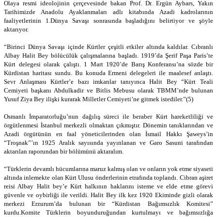
Olaya resmi ideolojinin çerçevesinde bakan Prof. Dr. Ergün Aybars, Yakın
Tarihimizde Anadolu Ayaklanmaları adlı kitabında Azadi kadrolarının
faaliyetlerinin 1.Dünya Savaşı sonrasında başladığını belirtiyor ve şöyle
aktarıyor.
“Birinci Dünya Savaşı içinde Kürtler çeşitli etkiler altında kaldılar. Cıbranlı
Albay Halit Bey bölücülük çalışmalarına başladı. 1919’da Şerif Paşa Paris’te
Kürt delegesi olarak çalıştı. 1 Mart 1920’de Barış Konferansı’na sözde bir
Kürdistan haritası sundu. Bu konuda Ermeni delegeleri ile maalesef anlaştı.
Sevr Anlaşması Kürtler’e bazı imkanlar tanıyınca Halit Bey “Kürt Teali
Cemiyeti başkanı Abdulkadir ve Bitlis Mebusu olarak TBMM’nde bulunan
Yusuf Ziya Bey ilişki kurarak Milletler Cemiyeti’ne gitmek istediler.”(5)
Osmanlı İmparatorluğu’nun dağılış süreci ile beraber Kürt hareketliliği ve
örgütlenmesi İstanbul merkezli olmaktan çıkmıştır. Dönemin tanıklarından ve
Azadi örgütünün en faal yöneticilerinden olan İsmail Hakkı Şaweys’in
“Troşnak”’ın 1925 Aralık sayısında yayınlanan ve Garo Sasuni tarafından
aktarılan raporundan bir bölümünü aktaralım.
“Türklerin devamlı hücumlarına maruz kalmış olan ve onların yok etme siyaseti
altında inlemekte olan Kürt Ulusu önderlerinin etrafında toplandı. Cibran aşiret
reisi Albay Halit bey’e Kürt halkının haklarını isteme ve elde etme görevi
güvenle ve oybirliği ile verildi. Halit Bey ilk kez 1920 Ekiminde gizli olarak
merkezi Erzurum’da bulunan bir “Kürdistan Bağımsızlık Komitesi”
kurdu.Komite Türklerin boyunduruğundan kurtulmayı ve bağımsızlığa