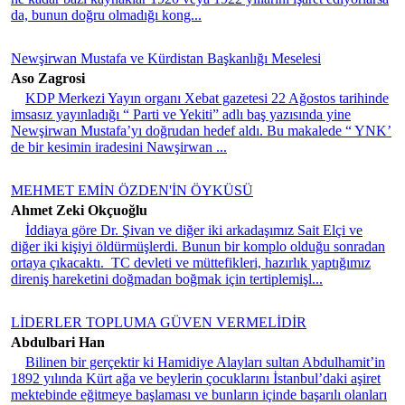
da, bunun doğru olmadığı kong...
Newşirwan Mustafa ve Kürdistan Başkanlığı Meselesi
Aso Zagrosi
KDP Merkezi Yayın organı Xebat gazetesi 22 Ağostos tarihinde
imsasız yayınladığı “ Parti ve Yekiti” adlı baş yazısında yine
Newşirwan Mustafa’yı doğrudan hedef aldı. Bu makalede “ YNK’
de bir kesimin iradesini Nawşirwan ...
MEHMET EMİN ÖZDEN'İN ÖYKÜSÜ
Ahmet Zeki Okçuoğlu
İddiaya göre Dr. Şivan ve diğer iki arkadaşımız Sait Elçi ve
diğer iki kişiyi öldürmüşlerdi. Bunun bir komplo olduğu sonradan
ortaya çıkacaktı. TC devleti ve müttefikleri, hazırlık yaptığımız
direniş hareketini doğmadan boğmak için tertiplemişl...
LİDERLER TOPLUMA GÜVEN VERMELİDİR
Abdulbari Han
Bilinen bir gerçektir ki Hamidiye Alayları sultan Abdulhamit’in
1892 yılında Kürt ağa ve beylerin çocuklarını İstanbul’daki aşiret
mektebinde eğitmeye başlaması ve bunların içinde başarılı olanları