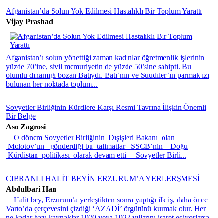
Afganistan’da Solun Yok Edilmesi Hastalıklı Bir Toplum Yarattı
Vijay Prashad
Afganistan’ı solun yönettiği zaman kadınlar öğretmenlik işlerinin
yüzde 70’ine, sivil memuriyetin de yüzde 50’sine sahipti. Bu
olumlu dinamiği bozan Batıydı. Batı’nın ve Suudiler’in parmak izi
bulunan her noktada toplum...
Sovyetler Birliğinin Kürdlere Karşı Resmi Tavrına İlişkin Önemli
Bir Belge
Aso Zagrosi
O dönem Sovyetler Birliğinin Dışişleri Bakanı olan
Molotov’un gönderdiği bu talimatlar SSCB’nin Doğu
Kürdistan politikası olarak devam etti. Sovyetler Birli...
CIBRANLI HALİT BEYİN ERZURUM’A YERLERŞMESİ
Abdulbari Han
Halit bey, Erzurum’a yerleştikten sonra yaptığı ilk iş, daha önce
Varto’da çerçevesini çizdiği ‘AZADİ’ örgütünü kurmak olur. Her
ne kadar bazı kaynaklar 1920 veya 1922 yıllarını işaret ediyorlarsa