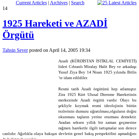
Current Articles
|
Archives
|
Search
14
1925 Hareketi ve AZADİ
Örgütü
Tahsin Sever
posted on April 14, 2005 19:34
Azadi (KÜRDİSTAN İSTİKLAL CEMİYETİ)
lideri Cıbranlı Miralay Halit Bey ve arkadaşı
Yusuf Ziya Bey 14 Nisan 1925 yılında Bitlis
‘te idam edildiler.
Resmi tarih Azadi örgütünü hep atlamıştır.
Zira 1925 Kürt Ulusal Direnme Hareketinin
merkezinde Azadi örgütü vardır. Olayı bu
şekliyle koymak resmi ideolojinin bütün
tezlerinin dumuru uğratılması,olguların doğru
okunması taşların yerine oturması demektir.
Aradan seksen yıllık bir zaman geçmesine
rağmen hareketle ilgili tartışmalar son derece
canlıdır. Ağırlıkla olaya bakışın devletin genel bakış perspektifini aşmadığını