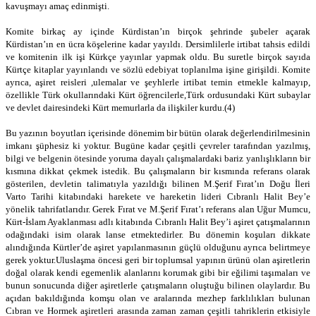
kavuşmayı amaç edinmişti.
Komite birkaç ay içinde Kürdistan’ın birçok şehrinde şubeler açarak
Kürdistan’ın en ücra köşelerine kadar yayıldı. Dersimlilerle irtibat tahsis edildi
ve komitenin ilk işi Kürkçe yayınlar yapmak oldu. Bu suretle birçok sayıda
Kürtçe kitaplar yayınlandı ve sözlü edebiyat toplanılma işine girişildi. Komite
ayrıca, aşiret reisleri ,ulemalar ve şeyhlerle irtibat temin etmekle kalmayıp,
özellikle Türk okullarındaki Kürt öğrencilerle,Türk ordusundaki Kürt subaylar
ve devlet dairesindeki Kürt memurlarla da ilişkiler kurdu.(4)
Bu yazının boyutları içerisinde dönemim bir bütün olarak değerlendirilmesinin
imkanı şüphesiz ki yoktur. Bugüne kadar çeşitli çevreler tarafından yazılmış,
bilgi ve belgenin ötesinde yoruma dayalı çalışmalardaki bariz yanlışlıkların bir
kısmına dikkat çekmek istedik. Bu çalışmaların bir kısmında referans olarak
gösterilen, devletin talimatıyla yazıldığı bilinen M.Şerif Fırat’ın Doğu İleri
Varto Tarihi kitabındaki harekete ve hareketin lideri Cıbranlı Halit Bey’e
yönelik tahrifatlarıdır. Gerek Fırat ve M.Şerif Fırat’ı referans alan Uğur Mumcu,
Kürt-İslam Ayaklanması adlı kitabında Cıbranlı Halit Bey’i aşiret çatışmalarının
odağındaki isim olarak lanse etmektedirler. Bu dönemin koşuları dikkate
alındığında Kürtler’de aşiret yapılanmasının güçlü olduğunu ayrıca belirtmeye
gerek yoktur.Uluslaşma öncesi geri bir toplumsal yapının ürünü olan aşiretlerin
doğal olarak kendi egemenlik alanlarını korumak gibi bir eğilimi taşımaları ve
bunun sonucunda diğer aşiretlerle çatışmaların oluştuğu bilinen olaylardır. Bu
açıdan bakıldığında komşu olan ve aralarında mezhep farklılıkları bulunan
Cıbran ve Hormek aşiretleri arasında zaman zaman çeşitli tahriklerin etkisiyle