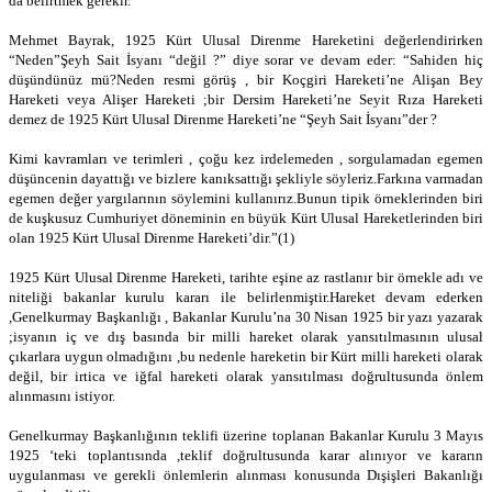
da belirtmek gerekir.
Mehmet Bayrak, 1925 Kürt Ulusal Direnme Hareketini değerlendirirken
“Neden”Şeyh Sait İsyanı “değil ?” diye sorar ve devam eder: “Sahiden hiç
düşündünüz mü?Neden resmi görüş , bir Koçgiri Hareketi’ne Alişan Bey
Hareketi veya Alişer Hareketi ;bir Dersim Hareketi’ne Seyit Rıza Hareketi
demez de 1925 Kürt Ulusal Direnme Hareketi’ne “Şeyh Sait İsyanı”der ?
Kimi kavramları ve terimleri , çoğu kez irdelemeden , sorgulamadan egemen
düşüncenin dayattığı ve bizlere kanıksattığı şekliyle söyleriz.Farkına varmadan
egemen değer yargılarının söylemini kullanırız.Bunun tipik örneklerinden biri
de kuşkusuz Cumhuriyet döneminin en büyük Kürt Ulusal Hareketlerinden biri
olan 1925 Kürt Ulusal Direnme Hareketi’dir.”(1)
1925 Kürt Ulusal Direnme Hareketi, tarihte eşine az rastlanır bir örnekle adı ve
niteliği bakanlar kurulu kararı ile belirlenmiştir.Hareket devam ederken
,Genelkurmay Başkanlığı , Bakanlar Kurulu’na 30 Nisan 1925 bir yazı yazarak
;isyanın iç ve dış basında bir milli hareket olarak yansıtılmasının ulusal
çıkarlara uygun olmadığını ,bu nedenle hareketin bir Kürt milli hareketi olarak
değil, bir irtica ve iğfal hareketi olarak yansıtılması doğrultusunda önlem
alınmasını istiyor.
Genelkurmay Başkanlığının teklifi üzerine toplanan Bakanlar Kurulu 3 Mayıs
1925 ‘teki toplantısında ,teklif doğrultusunda karar alınıyor ve kararın
uygulanması ve gerekli önlemlerin alınması konusunda Dışişleri Bakanlığı