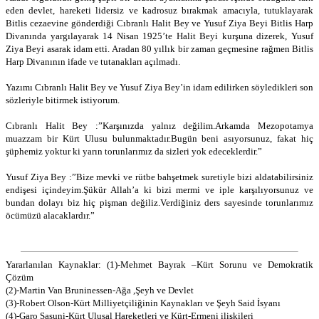
eden devlet, hareketi lidersiz ve kadrosuz bırakmak amacıyla, tutuklayarak
Bitlis cezaevine gönderdiği Cıbranlı Halit Bey ve Yusuf Ziya Beyi Bitlis Harp
Divanında yargılayarak 14 Nisan 1925’te Halit Beyi kurşuna dizerek, Yusuf
Ziya Beyi asarak idam etti. Aradan 80 yıllık bir zaman geçmesine rağmen Bitlis
Harp Divanının ifade ve tutanakları açılmadı.
Yazımı Cıbranlı Halit Bey ve Yusuf Ziya Bey’in idam edilirken söyledikleri son
sözleriyle bitirmek istiyorum.
Cıbranlı Halit Bey :”Karşınızda yalnız değilim.Arkamda Mezopotamya
muazzam bir Kürt Ulusu bulunmaktadır.Bugün beni asıyorsunuz, fakat hiç
şüphemiz yoktur ki yarın torunlarımız da sizleri yok edeceklerdir.”
Yusuf Ziya Bey :”Bize mevki ve rütbe bahşetmek suretiyle bizi aldatabilirsiniz
endişesi içindeyim.Şükür Allah’a ki bizi mermi ve iple karşılıyorsunuz ve
bundan dolayı biz hiç pişman değiliz.Verdiğiniz ders sayesinde torunlarımız
öcümüzü alacaklardır.”
Yararlanılan Kaynaklar: (1)-Mehmet Bayrak –Kürt Sorunu ve Demokratik
Çözüm
(2)-Martin Van Bruninessen-Ağa ,Şeyh ve Devlet
(3)-Robert Olson-Kürt Milliyetçiliğinin Kaynakları ve Şeyh Said İsyanı
(4)-Garo Sasuni-Kürt Ulusal Hareketleri ve Kürt-Ermeni ilişkileri