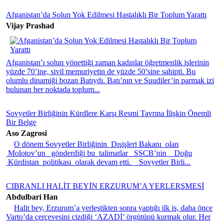
Afganistan’da Solun Yok Edilmesi Hastalıklı Bir Toplum Yarattı
Vijay Prashad
Afganistan’ı solun yönettiği zaman kadınlar öğretmenlik işlerinin
yüzde 70’ine, sivil memuriyetin de yüzde 50’sine sahipti. Bu
olumlu dinamiği bozan Batıydı. Batı’nın ve Suudiler’in parmak izi
bulunan her noktada toplum...
Sovyetler Birliğinin Kürdlere Karşı Resmi Tavrına İlişkin Önemli
Bir Belge
Aso Zagrosi
O dönem Sovyetler Birliğinin Dışişleri Bakanı olan
Molotov’un gönderdiği bu talimatlar SSCB’nin Doğu
Kürdistan politikası olarak devam etti. Sovyetler Birli...
CIBRANLI HALİT BEYİN ERZURUM’A YERLERŞMESİ
Abdulbari Han
Halit bey, Erzurum’a yerleştikten sonra yaptığı ilk iş, daha önce
Varto’da çerçevesini çizdiği ‘AZADİ’ örgütünü kurmak olur. Her