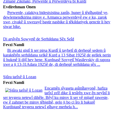
Zimanê Zikmakî, Perwerde û Perwerdeya bi Kurdî
Evdirehman Onen
Perwerde, çalakiya bidestxistina zanîn, huner û têgîhaştinê ye,
dewlemendkirina mirov e. Armanca perwerdeyê ew e ku, zarok
xwe, civakê û xwezayê baştir nasbike û têkildariyek qenctir li hev
siwar bike.
Di arşîvên Sowyetê de Serhildana Şêx Seîd
Fevzi Namli
Bi awaki giştî li ser pirsa Kurdî û taybetî di derheqê sedem û
karaktêrên serhildana xelkê Kurd a 13 Sibat 1925ê de gellek nerin
û hukmê li dijî hev hene. Kurdnasê Sovyetî Wasilevskiy di rapora
xwe a ji 13-31Adara 1925ê de, di derheqê serhildana şêx ...
Şiûra tarîxê û Lozan
Fevzi Namli
Encamên sîyaseta asîmîlasyonê, hafiza
tarîxî zeîf dike û tesîrên xwe ên neyînî li
ser tevgera netewî dihêle. Bêyî ku mirov li ser vê mijarê raweste,
ew ê zahmet be mirov têbigihê, gelo ji bo çi îro li bakurê
Kurdistanê tevgera netewî gîhaye merhela h...