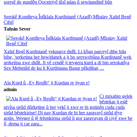
şoreşê de gundên Qoçgiriyê tûşî talan û şewitandinê bûn
Serokê Komîteya Îstîklala Kurdistanê (Azadî) Mîralay Xalid Begê
Cibrî
Tahsin Sever
Xalid Begî Kurdistanê yekparçe didît. Li kîjan parçeyî dibe bila
bibe, 'serketina her hewldanek a ji bo serxwebûna Kurdistanê wek
serketina xwe didît. Ji vê çendê ji tevgera kurd a di bin serokatîya
Şex Mehmûd de ku li Kurdistana Başur pêkdihat, ...
Ala Kurd û „Ey Reqîb“ ji Kurdan re jiyan e!
admin
Çi mixabin gelek
bêstekar ji eslê
nivîsa sirûd dûrketine û her yekî ji xwe re bi gotinên cuda cuda
sirûd bêstekirine! Di nav Kurdan de bi her zaravayî sirûd têye
gotin. Werger û jê fehmkirina sirûd li gor zaravayan di ciyê xwe be
jî, dema ji çar zara...