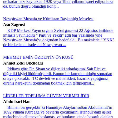
ne kadar bazı kaynaklar 1920 veya 1922 yıllarını işaret ediyorlarsa
da, bunun doğru olmadığı kong...
Newşirwan Mustafa ve Kürdistan Başkanlığı Meselesi
Aso Zagrosi
KDP Merkezi Yayın organı Xebat gazetesi 22 Ağostos tarihinde
imsasız yayınladığı “ Parti ve Yekiti” adlı baş yazısında yine
Newşirwan Mustafa’yı doğrudan hedef aldı. Bu makalede “ YNK’
de bir kesimin iradesini Nawşirwan ...
MEHMET EMİN ÖZDEN'İN ÖYKÜSÜ
Ahmet Zeki Okçuoğlu
İddiaya göre Dr. Şivan ve diğer iki arkadaşımız Sait Elçi ve
diğer iki kişiyi öldürmüşlerdi. Bunun bir komplo olduğu sonradan
ortaya çıkacaktı. TC devleti ve müttefikleri, hazırlık yaptığımız
direniş hareketini doğmadan boğmak için tertiplemişl...
LİDERLER TOPLUMA GÜVEN VERMELİDİR
Abdulbari Han
Bilinen bir gerçektir ki Hamidiye Alayları sultan Abdulhamit’in
1892 yılında Kürt ağa ve beylerin çocuklarını İstanbul’daki aşiret
mektebinde eğitmeye başlaması ve bunların içinde başarılı olanları