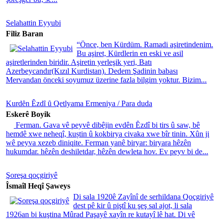
Selahattin Eyyubi
Filiz Baran
“Önce, ben Kürdüm. Ramadi aşiretindenim.
Bu aşiret, Kürdlerin en eski ve asil
aşiretlerinden biridir. Aşiretin yerleşik yeri, Batı
Azerbeycandır(Kızıl Kurdistan). Dedem Şadinin babası
Mervandan önceki soyumuz üzerine fazla bilgim yoktur. Bizim...
Kurdȇn Ȇzdȋ ȗ Qetlyama Ermeniya / Para duda
Eskerê Boyik
Ferman. Gava vê peyvê dibêjin evdên Ȇzdî bi tirs û saw, bê
hemdê xwe neheqî, kuștin û kokbirya civaka xwe bîr tinin. Xûn ji
wê peyva xezeb diniqite. Ferman yanê biryar: biryara hêzên
hukumdar. hêzên deshiletdar, hêzên dewleta hov. Ev peyv bi de...
Şoreşa qoçgiriyê
Îsmaîl Heqî Şaweys
Di sala 1920ê Zayînî de serhildana Qoçgiriyê
dest pê kir û piştî ku şeş sal ajot, li sala
1926an bi kuştina Mûrad Paşayê xayîn re kutayî lê hat. Di vê