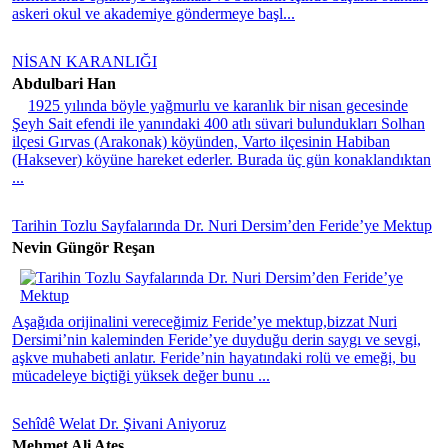
askeri okul ve akademiye göndermeye başl...
NİSAN KARANLIĞI
Abdulbari Han
1925 yılında böyle yağmurlu ve karanlık bir nisan gecesinde
Şeyh Sait efendi ile yanındaki 400 atlı süvari bulundukları Solhan
ilçesi Gırvas (Arakonak) köyünden, Varto ilçesinin Habiban
(Haksever) köyüne hareket ederler. Burada üç gün konaklandıktan
...
Tarihin Tozlu Sayfalarında Dr. Nuri Dersim’den Feride’ye Mektup
Nevin Güngör Reşan
Aşağıda orijinalini vereceğimiz Feride’ye mektup,bizzat Nuri
Dersimi’nin kaleminden Feride’ye duyduğu derin saygı ve sevgi,
aşkve muhabeti anlatır. Feride’nin hayatındaki rolü ve emeği, bu
mücadeleye biçtiği yüksek değer bunu ...
Sehîdê Welat Dr. Şivani Aniyoruz
Mehmet Ali Ateş