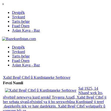
×
Destpêk
Tevkurd
Tarix-belge
Fuad Önen
Aslan Kaya - Baz
Destpêk
Tevkurd
Tarix-belge
Fuad Önen
Aslan Kaya - Baz
Xalid Begê Cibrî û Kurdistaneke Serbixwe
Fevzi Namli
Sal 1925, 14
Nîsanê wek îro,
rêvebirê neteweya kurd serokê Tevgera Azadî, Xalid Begê Cibrî ji
ber xebata siyasî-rêxistinî ya ji bo serxwebûna Kurdistanê ji teref
dagirkerên tirk ve hate dardekirin. Xalid Begê Cibrî welatparêz û
şoreşger bû; se...